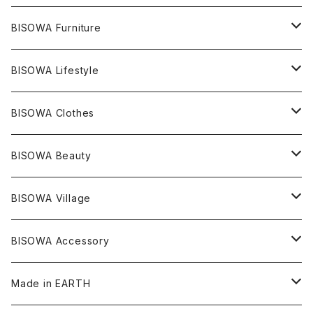
ライトニング
アメジスト
宇佐美聖子
産地別
ピアス
ONE PIECE
BISOWA Furniture
レムリアンシード
アクアマリン
絹麻 ~kenma~
ヒマラヤ
宇佐美聖子
ヘンプ
ブレスレット
PANTS
のるすく
BISOWA Lifestyle
レコードキーパー
シトリン
Others
ブラジル
Others
オーガニックコットン
宇佐美聖子
ヘンプ
リング
T-SHIRT
Music
BISOWA Clothes
シャーマンダウ
スギライト
アーカンソー
バンブー
Others
オーガニックコットン
オーガニックコットン
宇佐美聖子
サンキャッチャー
leggings
浄化アイテム
麻
BISOWA Beauty
ダブルターミネイテッド
スーパーセブン
コロンビア
オーガニックフリース
バンブー
ヘンプコットン
Niceness Music
ヘンプ
Cosmic Hemp 麻炭
ヘアアクセサリー
Others
オラクルカード
絹
ヘンプオイル
BISOWA Village
ツインソウル
ターコイズ
メキシコ
フリース
リネン
バンブー
オーガニックコットン
セージ
ヘンプ
イヤリング
Underwear
キャンドル
Others
Bisowa Club Room
BISOWA Accessory
メタモルフォーゼス
デュモルチェライト
マダガスカル
リネン
リネン
バンブー
石磨き布
オーガニックコットン
HAZE 和蝋燭
キーホルダー
陶器
オーガニックコットン
ヘアゴム
Made in EARTH
セルフフィールド
タンザナイト
中国