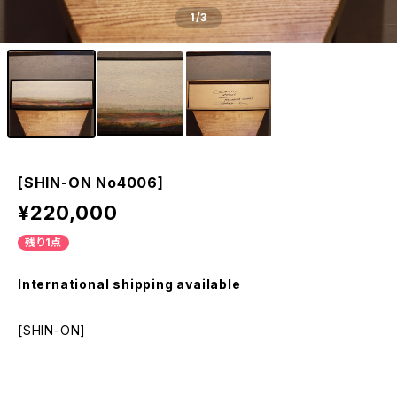
1
/3
[SHIN-ON No4006]
¥220,000
残り1点
International shipping available
[SHIN-ON]