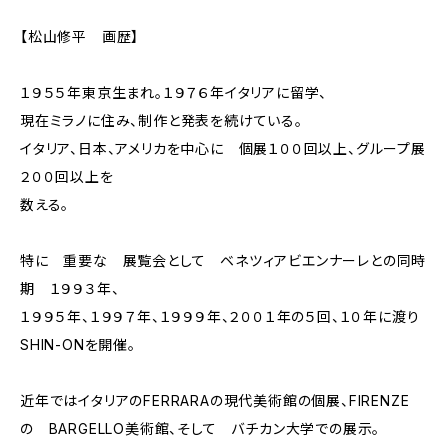
【松山修平 画歴】
１９５５年東京生まれ。１９７６年イタリアに留学、
現在ミラノに住み、制作と発表を続けている。
イタリア、日本、アメリカを中心に 個展１００回以上、グループ展
２００回以上を
数える。
特に 重要な 展覧会として ベネツィアビエンナーレとの同時
期 １９９３年、
１９９５年、１９９７年、１９９９年、２００１年の５回、１０年に渡り
SHIN-ONを開催。
近年ではイタリアのFERRARAの現代美術館の個展、FIRENZE
の BARGELLO美術館、そして バチカン大学での展示。