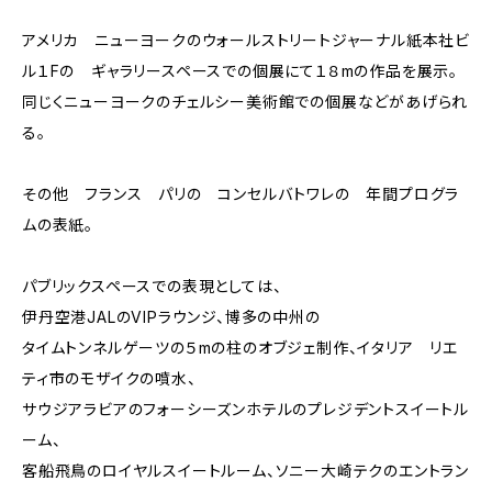
アメリカ ニューヨークのウォールストリートジャーナル紙本社ビ
ル１Fの ギャラリースペースでの個展にて１８mの作品を展示。
同じくニューヨークのチェルシー美術館での個展などがあげられ
る。
その他 フランス パリの コンセルバトワレの 年間プログラ
ムの表紙。
パブリックスペースでの表現としては、
伊丹空港JALのVIPラウンジ、博多の中州の
タイムトンネルゲーツの５mの柱のオブジェ制作、イタリア リエ
ティ市のモザイクの噴水、
サウジアラビアのフォーシーズンホテルのプレジデントスイートル
ーム、
客船飛鳥のロイヤルスイートルーム、ソニー大崎テクのエントラン