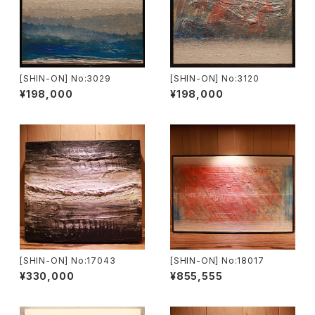
[SHIN-ON] No:3029
[SHIN-ON] No:3120
¥198,000
¥198,000
[SHIN-ON] No:17043
[SHIN-ON] No:18017
¥330,000
¥855,555