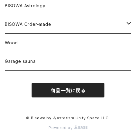
リネン
SANGA お香
バンブー
縁キャンドル
大蝶恵美子
宇佐美聖子
Cosmic hemp
バンブー
Misakubo Japan
BISOWA Astrology
ファントム
チャロアイト
アメリカ
やくすぎ香
ワイルドヘンプ
Tomoko Uemura Art 麻炭陶器
碧-AOI-の松葉天然酵母パン
YUGEN GLASS
オーガニックフリース
Uwajima Japan
BISOWA Order-made
カテドラル
トパーズ
ドイツ
ワイルドシルク
others
∞Seiko Usami∞
Wood
セプター
トルマリン
リネン
foods
Garage sauna
クォーツインクォーツ
ムーンストーン
SHIN-ON
ドルフィン
ラピスラズリ
商品一覧に戻る
ギャッベ
ガーデンクォーツ
ラブラドライト
能作
ルチルクォーツ
© Bisowa by ⁂Asterism Unity Space LLC.
Powered by
ラリマー