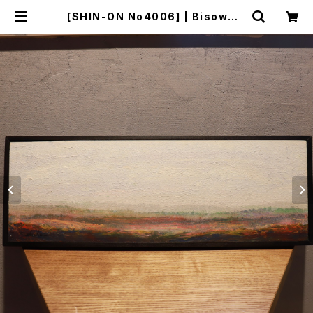
[SHIN-ON No4006] | Bisowa b
y ⁂Asterism Unity Space LL
C.