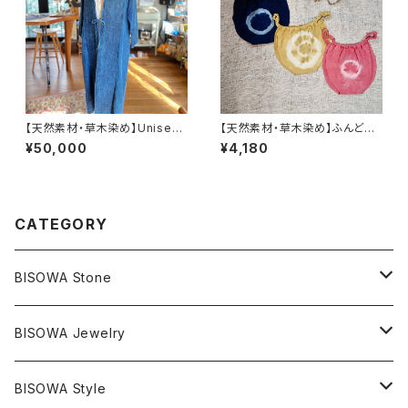
【天然素材・草木染め】Unisex
【天然素材・草木染め】ふんどし
カシュクール ヘンプコットン
パンツ ヘンプコットン
¥50,000
¥4,180
CATEGORY
BISOWA Stone
マスタークリスタル / 水晶
BISOWA Jewelry
エレスチャル
石の種類別
ネックレス／ペンダント
BISOWA Style