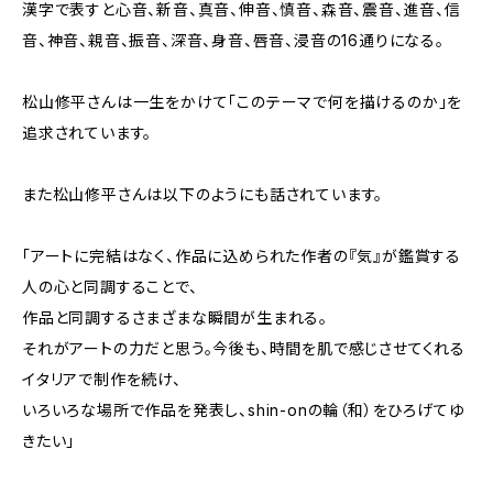
漢字で表すと心音、新音、真音、伸音、慎音、森音、震音、進音、信
音、神音、親音、振音、深音、身音、唇音、浸音の16通りになる。
松山修平さんは一生をかけて「このテーマで何を描けるのか」を
追求されています。
また松山修平さんは以下のようにも話されています。
「アートに完結はなく、作品に込められた作者の『気』が鑑賞する
人の心と同調することで、
作品と同調するさまざまな瞬間が生まれる。
それがアートの力だと思う。今後も、時間を肌で感じさせてくれる
イタリアで制作を続け、
いろいろな場所で作品を発表し、shin-onの輪（和）をひろげてゆ
きたい」