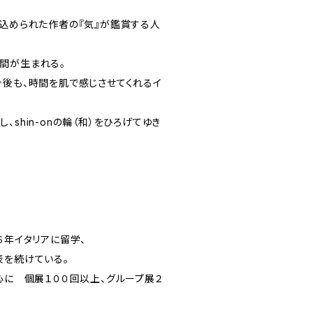
に込められた作者の『気』が鑑賞する人
間が生まれる。
今後も、時間を肌で感じさせてくれるイ
shin-onの輪（和）をひろげてゆき
６年イタリアに留学、
表を続けている。
心に 個展１００回以上、グループ展２