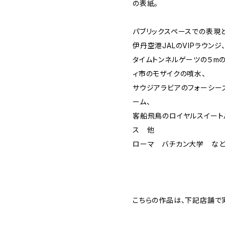
の表紙。
パブリックスペースでの表現
伊丹空港JALのVIPラウン
タイムトンネルゲーツの５m
ィ市のモザイクの噴水、
サウジアラビアのフォーシー
ーム、
客船飛鳥のロイヤルスイート
ス 他
ローマ バチカン大学 など多
こちらの作品は、下記店舗で