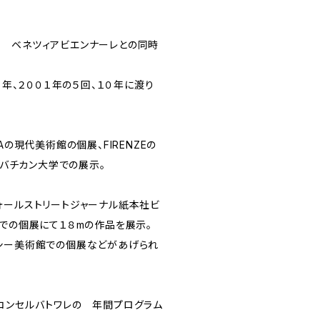
 ベネツィアビエンナーレとの同時
９年、２００１年の５回、１０年に渡り
RAの現代美術館の個展、FIRENZEの
て バチカン大学での展示。
ォールストリートジャーナル紙本社ビ
スでの個展にて１８mの作品を展示。
シー美術館での個展などがあげられ
コンセルバトワレの 年間プログラム