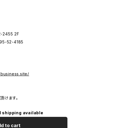
455 2F
895-52-4185
.business.site/
頂けます。
l shipping available
d to cart