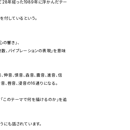
て28年経った1989年に浮かんだテー
を付しているという。
心の響き」、
波数、バイブレーションの表現」を意味
、伸音、慎音、森音、震音、進音、信
身音、唇音、浸音の16通りになる。
「このテーマで何を描けるのか」を追
うにも話されています。