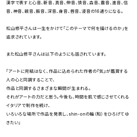
漢字で表すと心音、新音、真音、伸音、慎音、森音、震音、進音、信
音、神音、親音、振音、深音、身音、唇音、浸音の16通りになる。
松山修平さんは一生をかけて「このテーマで何を描けるのか」を
追求されています。
また松山修平さんは以下のようにも話されています。
「アートに完結はなく、作品に込められた作者の『気』が鑑賞する
人の心と同調することで、
作品と同調するさまざまな瞬間が生まれる。
それがアートの力だと思う。今後も、時間を肌で感じさせてくれる
イタリアで制作を続け、
いろいろな場所で作品を発表し、shin-onの輪（和）をひろげてゆ
きたい」