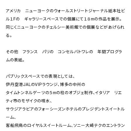
アメリカ ニューヨークのウォールストリートジャーナル紙本社ビ
ル１Fの ギャラリースペースでの個展にて１８mの作品を展示。
同じくニューヨークのチェルシー美術館での個展などがあげられ
る。
その他 フランス パリの コンセルバトワレの 年間プログラ
ムの表紙。
パブリックスペースでの表現としては、
伊丹空港JALのVIPラウンジ、博多の中州の
タイムトンネルゲーツの５mの柱のオブジェ制作、イタリア リエ
ティ市のモザイクの噴水、
サウジアラビアのフォーシーズンホテルのプレジデントスイートル
ーム、
客船飛鳥のロイヤルスイートルーム、ソニー大崎テクのエントラン