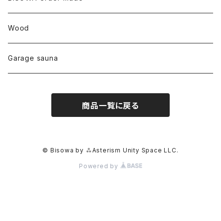
カテドラル
トパーズ
ドイツ
ワイルドシルク
others
∞Seiko Usami∞
Wood
セプター
トルマリン
リネン
foods
Garage sauna
クォーツインクォーツ
ムーンストーン
SHIN-ON
ドルフィン
ラピスラズリ
商品一覧に戻る
ギャッベ
ガーデンクォーツ
ラブラドライト
能作
ルチルクォーツ
© Bisowa by ⁂Asterism Unity Space LLC.
Powered by
ラリマー
ハーキマーダイアモンド