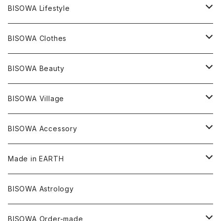
レムリアンシード
アクアマリン
絹麻 ~kenma~
ヒマラヤ
宇佐美聖子
ヘンプ
ブレスレット
PANTS
のるすく
BISOWA Lifestyle
レコードキーパー
シトリン
Others
ブラジル
Others
オーガニックコットン
宇佐美聖子
ヘンプ
リング
T-SHIRT
Music
BISOWA Clothes
シャーマンダウ
スギライト
アーカンソー
バンブー
Others
オーガニックコットン
オーガニックコットン
宇佐美聖子
サンキャッチャー
leggings
浄化アイテム
麻
BISOWA Beauty
ダブルターミネイテッド
スーパーセブン
コロンビア
オーガニックフリース
バンブー
ヘンプコットン
Niceness Music
ヘンプ
Cosmic Hemp 麻炭
ヘアアクセサリー
Others
オラクルカード
絹
ヘンプオイル
BISOWA Village
ツインソウル
ターコイズ
メキシコ
フリース
リネン
バンブー
オーガニックコットン
セージ
ヘンプ
イヤリング
Underwear
キャンドル
Others
Bisowa Club Room
BISOWA Accessory
メタモルフォーゼス
デュモルチェライト
マダガスカル
リネン
リネン
バンブー
石磨き布
オーガニックコットン
HAZE 和蝋燭
キーホルダー
陶器
オーガニックコットン
ヘアゴム
Made in EARTH
セルフフィールド
タンザナイト
中国
リネン
SANGA お香
バンブー
縁キャンドル
大蝶恵美子
宇佐美聖子
Cosmic hemp
バンブー
Misakubo Japan
BISOWA Astrology
ファントム
チャロアイト
アメリカ
やくすぎ香
ワイルドヘンプ
Tomoko Uemura Art 麻炭陶器
碧-AOI-の松葉天然酵母パン
YUGEN GLASS
オーガニックフリース
Uwajima Japan
BISOWA Order-made