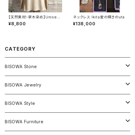
【天然素材・草木染め】Unisex
ネックレス Ikita愛の輝きのuta
ロングTシャツ ヘンプコットン
¥8,800
¥138,000
ナチュラル
CATEGORY
BISOWA Stone
マスタークリスタル / 水晶
BISOWA Jewelry
エレスチャル
石の種類別
ネックレス／ペンダント
BISOWA Style
ライトニング
アメジスト
宇佐美聖子
産地別
ピアス
ONE PIECE
BISOWA Furniture