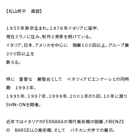
【松山修平 画歴】
１９５５年東京生まれ。１９７６年イタリアに留学、
現在ミラノに住み、制作と発表を続けている。
イタリア、日本、アメリカを中心に 個展１００回以上、グループ展
２００回以上を
数える。
特に 重要な 展覧会として ベネツィアビエンナーレとの同時
期 １９９３年、
１９９５年、１９９７年、１９９９年、２００１年の５回、１０年に渡り
SHIN-ONを開催。
近年ではイタリアのFERRARAの現代美術館の個展、FIRENZE
の BARGELLO美術館、そして バチカン大学での展示。