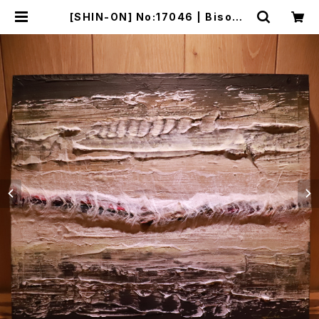
[SHIN-ON] No:17046 | Bisowa
by ⁂Asterism Unity Space LL
C.