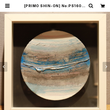
[PRIMO SHIN-ON] No:PS16017
| Bisowa by ⁂Asterism Unity
Space LLC.