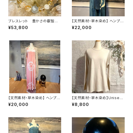
ブレスレット 豊かさの叡智に
【天然素材・草木染め】 ヘンプオ
繋がってアソボウ♾
ーガニックコットンリネンストー
¥53,800
¥22,000
ル
【天然素材・草木染め】 ヘンプオ
【天然素材・草木染め】Unisex
ーガニックコットンリネンストー
ロングTシャツ ヘンプコットン
¥20,000
¥8,800
ル[生成り]
ナチュラル