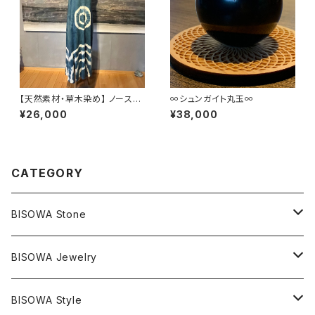
【天然素材・草木染め】 ノースリ
∞シュンガイト丸玉∞
ーブワンピース ヘンプコットン
¥26,000
¥38,000
CATEGORY
BISOWA Stone
マスタークリスタル / 水晶
BISOWA Jewelry
エレスチャル
石の種類別
ネックレス／ペンダント
BISOWA Style