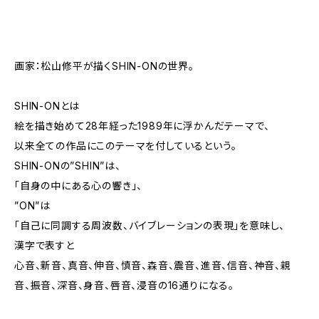
画家：松山修平が描くSHIN-ONの世界。
SHIN-ONとは
絵を描き始めて28年経った1989年に浮かんだテーマで、
以来全ての作品にこのテーマを付しているという。
SHIN-ONの”SHIN”は、
「自身の中にある心の響き」、
”ON”は
「自己に同調する周波数、バイブレーションの表現」を意味し、
漢字で表すと
心音、新音、真音、伸音、慎音、森音、震音、進音、信音、神音、親
音、振音、深音、身音、唇音、浸音の16通りになる。