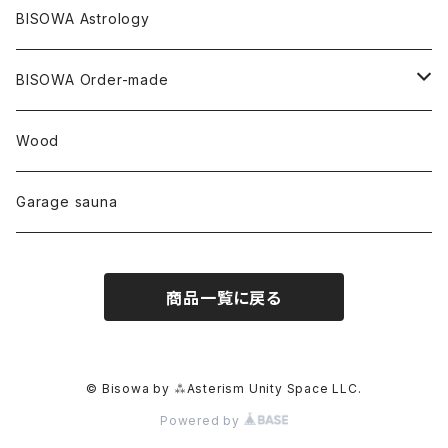
リネン
SANGA お香
バンブー
縁キャンドル
大蝶恵美子
宇佐美聖子
Cosmic hemp
バンブー
Misakubo Japan
BISOWA Astrology
ファントム
チャロアイト
アメリカ
やくすぎ香
ワイルドヘンプ
Tomoko Uemura Art 麻炭陶器
碧-AOI-の松葉天然酵母パン
YUGEN GLASS
オーガニックフリース
Uwajima Japan
BISOWA Order-made
カテドラル
トパーズ
ドイツ
ワイルドシルク
others
∞Seiko Usami∞
Wood
セプター
トルマリン
リネン
foods
Garage sauna
クォーツインクォーツ
ムーンストーン
SHIN-ON
ドルフィン
ラピスラズリ
商品一覧に戻る
ギャッベ
ガーデンクォーツ
ラブラドライト
能作
ルチルクォーツ
© Bisowa by ⁂Asterism Unity Space LLC.
Powered by
ラリマー