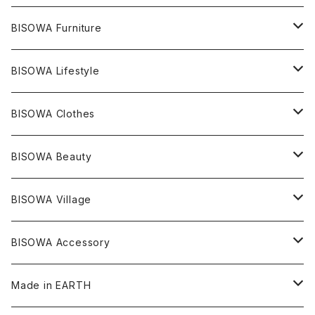
ライトニング
アメジスト
宇佐美聖子
産地別
ピアス
ONE PIECE
BISOWA Furniture
レムリアンシード
アクアマリン
絹麻 ~kenma~
ヒマラヤ
宇佐美聖子
ヘンプ
ブレスレット
PANTS
のるすく
BISOWA Lifestyle
レコードキーパー
シトリン
Others
ブラジル
Others
オーガニックコットン
宇佐美聖子
ヘンプ
リング
T-SHIRT
Music
BISOWA Clothes
シャーマンダウ
スギライト
アーカンソー
バンブー
Others
オーガニックコットン
オーガニックコットン
宇佐美聖子
サンキャッチャー
leggings
浄化アイテム
麻
BISOWA Beauty
ダブルターミネイテッド
スーパーセブン
コロンビア
オーガニックフリース
バンブー
ヘンプコットン
Niceness Music
ヘンプ
Cosmic Hemp 麻炭
ヘアアクセサリー
Others
オラクルカード
絹
ヘンプオイル
BISOWA Village
ツインソウル
ターコイズ
メキシコ
フリース
リネン
バンブー
オーガニックコットン
セージ
ヘンプ
イヤリング
Underwear
キャンドル
Others
Bisowa Club Room
BISOWA Accessory
メタモルフォーゼス
デュモルチェライト
マダガスカル
リネン
リネン
バンブー
石磨き布
オーガニックコットン
HAZE 和蝋燭
キーホルダー
陶器
オーガニックコットン
ヘアゴム
Made in EARTH
セルフフィールド
タンザナイト
中国