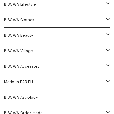
レムリアンシード
アクアマリン
絹麻 ~kenma~
ヒマラヤ
宇佐美聖子
ヘンプ
ブレスレット
PANTS
のるすく
BISOWA Lifestyle
レコードキーパー
シトリン
Others
ブラジル
Others
オーガニックコットン
宇佐美聖子
ヘンプ
リング
T-SHIRT
Music
BISOWA Clothes
シャーマンダウ
スギライト
アーカンソー
バンブー
Others
オーガニックコットン
オーガニックコットン
宇佐美聖子
サンキャッチャー
leggings
浄化アイテム
麻
BISOWA Beauty
ダブルターミネイテッド
スーパーセブン
コロンビア
オーガニックフリース
バンブー
ヘンプコットン
Niceness Music
ヘンプ
Cosmic Hemp 麻炭
ヘアアクセサリー
Others
オラクルカード
絹
ヘンプオイル
BISOWA Village
ツインソウル
ターコイズ
メキシコ
フリース
リネン
バンブー
オーガニックコットン
セージ
ヘンプ
イヤリング
Underwear
キャンドル
Others
Bisowa Club Room
BISOWA Accessory
メタモルフォーゼス
デュモルチェライト
マダガスカル
リネン
リネン
バンブー
石磨き布
オーガニックコットン
HAZE 和蝋燭
キーホルダー
陶器
オーガニックコットン
ヘアゴム
Made in EARTH
セルフフィールド
タンザナイト
中国
リネン
SANGA お香
バンブー
縁キャンドル
大蝶恵美子
宇佐美聖子
Cosmic hemp
バンブー
Misakubo Japan
BISOWA Astrology
ファントム
チャロアイト
アメリカ
やくすぎ香
ワイルドヘンプ
Tomoko Uemura Art 麻炭陶器
碧-AOI-の松葉天然酵母パン
YUGEN GLASS
オーガニックフリース
Uwajima Japan
BISOWA Order-made