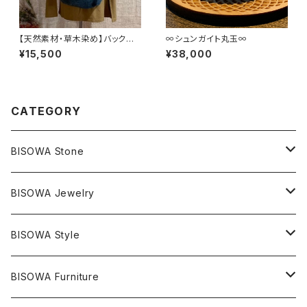
【天然素材・草木染め】バックパッ
∞シュンガイト丸玉∞
ク ワイルドヘンプ 藍染
¥15,500
¥38,000
CATEGORY
BISOWA Stone
マスタークリスタル / 水晶
BISOWA Jewelry
エレスチャル
石の種類別
ネックレス／ペンダント
BISOWA Style
ライトニング
アメジスト
宇佐美聖子
産地別
ピアス
ONE PIECE
BISOWA Furniture