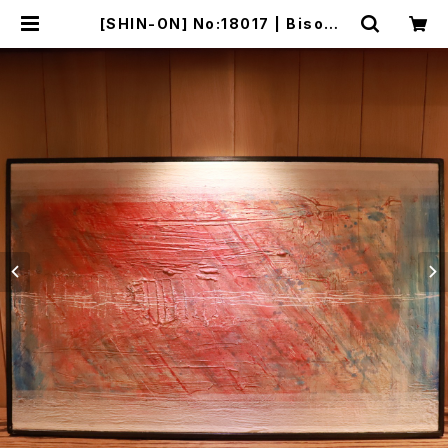
[SHIN-ON] No:18017 | Bisowa
by ⁂Asterism Unity Space LL
C.