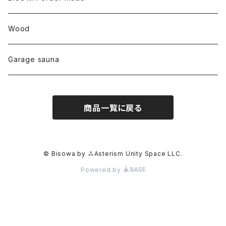
カテドラル
トパーズ
ドイツ
ワイルドシルク
others
∞Seiko Usami∞
Wood
セプター
トルマリン
リネン
foods
Garage sauna
クォーツインクォーツ
ムーンストーン
SHIN-ON
ドルフィン
ラピスラズリ
商品一覧に戻る
ギャッベ
ガーデンクォーツ
ラブラドライト
能作
ルチルクォーツ
© Bisowa by ⁂Asterism Unity Space LLC.
Powered by
ラリマー
ハーキマーダイアモンド