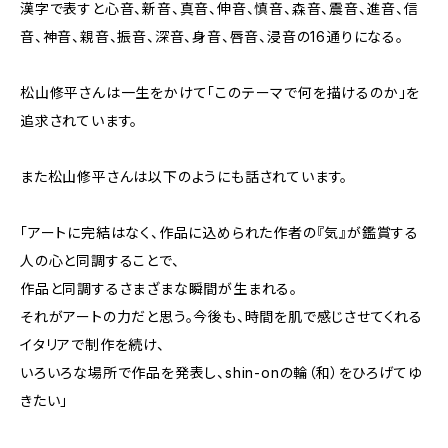
漢字で表すと心音、新音、真音、伸音、慎音、森音、震音、進音、信
音、神音、親音、振音、深音、身音、唇音、浸音の16通りになる。
松山修平さんは一生をかけて「このテーマで何を描けるのか」を
追求されています。
また松山修平さんは以下のようにも話されています。
「アートに完結はなく、作品に込められた作者の『気』が鑑賞する
人の心と同調することで、
作品と同調するさまざまな瞬間が生まれる。
それがアートの力だと思う。今後も、時間を肌で感じさせてくれる
イタリアで制作を続け、
いろいろな場所で作品を発表し、shin-onの輪（和）をひろげてゆ
きたい」