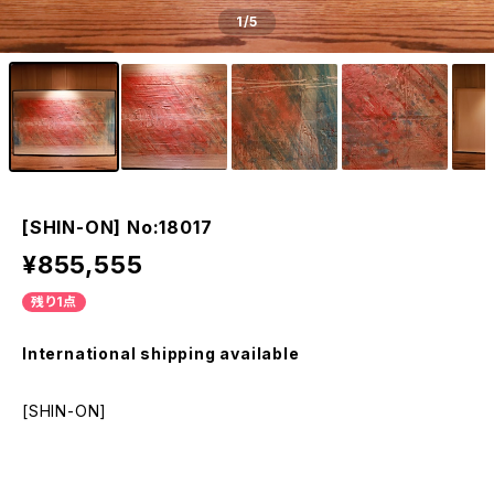
1
/5
[SHIN-ON] No:18017
¥855,555
残り1点
International shipping available
[SHIN-ON]