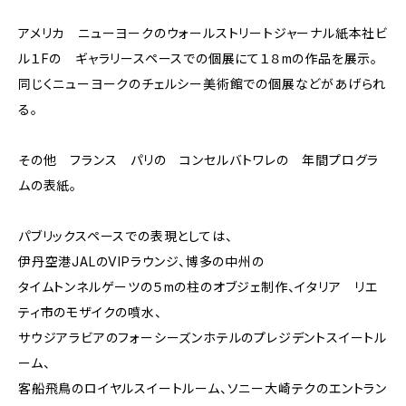
アメリカ ニューヨークのウォールストリートジャーナル紙本社ビ
ル１Fの ギャラリースペースでの個展にて１８mの作品を展示。
同じくニューヨークのチェルシー美術館での個展などがあげられ
る。
その他 フランス パリの コンセルバトワレの 年間プログラ
ムの表紙。
パブリックスペースでの表現としては、
伊丹空港JALのVIPラウンジ、博多の中州の
タイムトンネルゲーツの５mの柱のオブジェ制作、イタリア リエ
ティ市のモザイクの噴水、
サウジアラビアのフォーシーズンホテルのプレジデントスイートル
ーム、
客船飛鳥のロイヤルスイートルーム、ソニー大崎テクのエントラン