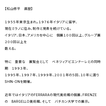
【松山修平 画歴】
１９５５年東京生まれ。１９７６年イタリアに留学、
現在ミラノに住み、制作と発表を続けている。
イタリア、日本、アメリカを中心に 個展１００回以上、グループ展
２００回以上を
数える。
特に 重要な 展覧会として ベネツィアビエンナーレとの同時
期 １９９３年、
１９９５年、１９９７年、１９９９年、２００１年の５回、１０年に渡り
SHIN-ONを開催。
近年ではイタリアのFERRARAの現代美術館の個展、FIRENZE
の BARGELLO美術館、そして バチカン大学での展示。