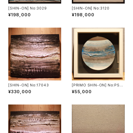
[SHIN-ON] No:3029
[SHIN-ON] No:3120
¥198,000
¥198,000
[SHIN-ON] No:17043
[PRIMO SHIN-ON] No:PS16
017
¥330,000
¥55,000