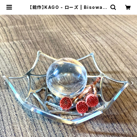
【能作】KAGO - ローズ | Bisowa b
y ⁂Asterism Unity Space LL
C.