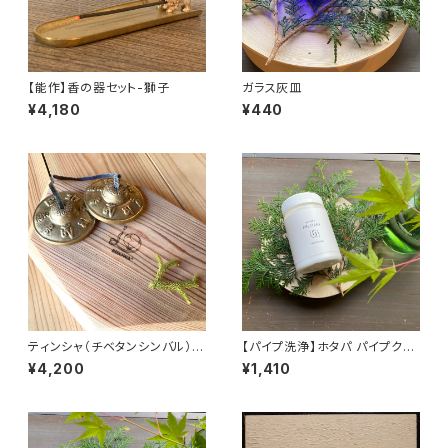
【能作】香の器セット-獅子
ガラス灰皿
¥4,180
¥440
ティンシャ（チベタンシンバル）
【パイプ洗浄】ホタパ パイプクリ
《オムマニ柄》
ーン (200g)
¥4,200
¥1,410