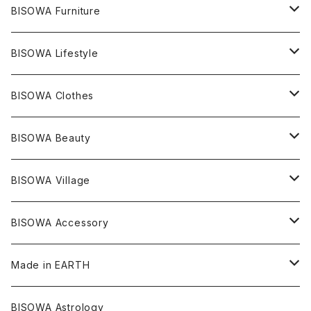
ライトニング
アメジスト
宇佐美聖子
産地別
ピアス
ONE PIECE
BISOWA Furniture
レムリアンシード
アクアマリン
絹麻 ~kenma~
ヒマラヤ
宇佐美聖子
ヘンプ
ブレスレット
PANTS
のるすく
BISOWA Lifestyle
レコードキーパー
シトリン
Others
ブラジル
Others
オーガニックコットン
宇佐美聖子
ヘンプ
リング
T-SHIRT
Music
BISOWA Clothes
シャーマンダウ
スギライト
アーカンソー
バンブー
Others
オーガニックコットン
オーガニックコットン
宇佐美聖子
サンキャッチャー
leggings
浄化アイテム
麻
BISOWA Beauty
ダブルターミネイテッド
スーパーセブン
コロンビア
オーガニックフリース
バンブー
ヘンプコットン
Niceness Music
ヘンプ
Cosmic Hemp 麻炭
ヘアアクセサリー
Others
オラクルカード
絹
ヘンプオイル
BISOWA Village
ツインソウル
ターコイズ
メキシコ
フリース
リネン
バンブー
オーガニックコットン
セージ
ヘンプ
イヤリング
Underwear
キャンドル
Others
Bisowa Club Room
BISOWA Accessory
メタモルフォーゼス
デュモルチェライト
マダガスカル
リネン
リネン
バンブー
石磨き布
オーガニックコットン
HAZE 和蝋燭
キーホルダー
陶器
オーガニックコットン
ヘアゴム
Made in EARTH
セルフフィールド
タンザナイト
中国
リネン
SANGA お香
バンブー
縁キャンドル
大蝶恵美子
宇佐美聖子
Cosmic hemp
バンブー
Misakubo Japan
BISOWA Astrology