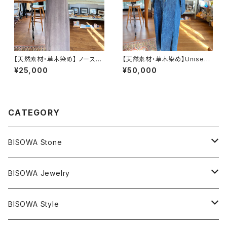
【天然素材・草木染め】 ノースリ
【天然素材・草木染め】Unisex
ーブワンピース バンブー
カシュクール ヘンプコットン
¥25,000
¥50,000
CATEGORY
BISOWA Stone
マスタークリスタル / 水晶
BISOWA Jewelry
エレスチャル
石の種類別
ネックレス／ペンダント
BISOWA Style