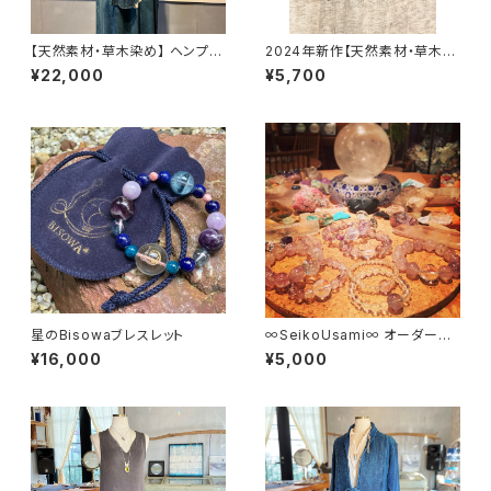
【天然素材・草木染め】 ヘンプオ
2024年新作【天然素材・草木染
ーガニックコットンリネンストー
め】フンドシ ヘンプシルク
¥22,000
¥5,700
ル
星のBisowaブレスレット
∞SeikoUsami∞ オーダーメ
イドBisowa Jewelry
¥16,000
¥5,000