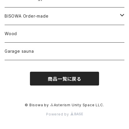
ファントム
チャロアイト
アメリカ
やくすぎ香
ワイルドヘンプ
Tomoko Uemura Art 麻炭陶器
碧-AOI-の松葉天然酵母パン
YUGEN GLASS
オーガニックフリース
Uwajima Japan
BISOWA Order-made
カテドラル
トパーズ
ドイツ
ワイルドシルク
others
∞Seiko Usami∞
Wood
セプター
トルマリン
リネン
foods
Garage sauna
クォーツインクォーツ
ムーンストーン
SHIN-ON
ドルフィン
ラピスラズリ
商品一覧に戻る
ギャッベ
ガーデンクォーツ
ラブラドライト
能作
ルチルクォーツ
© Bisowa by ⁂Asterism Unity Space LLC.
Powered by
ラリマー