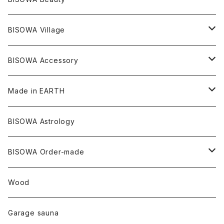
ダブルターミネイテッド
スーパーセブン
コロンビア
オーガニックフリース
バンブー
ヘンプコットン
Niceness Music
ヘンプ
Cosmic Hemp 麻炭
ヘアアクセサリー
Others
オラクルカード
絹
ヘンプオイル
BISOWA Village
ツインソウル
ターコイズ
メキシコ
フリース
リネン
バンブー
オーガニックコットン
セージ
ヘンプ
イヤリング
Underwear
キャンドル
Others
Bisowa Club Room
BISOWA Accessory
メタモルフォーゼス
デュモルチェライト
マダガスカル
リネン
リネン
バンブー
石磨き布
オーガニックコットン
HAZE 和蝋燭
キーホルダー
陶器
オーガニックコットン
ヘアゴム
Made in EARTH
セルフフィールド
タンザナイト
中国
リネン
SANGA お香
バンブー
縁キャンドル
大蝶恵美子
宇佐美聖子
Cosmic hemp
バンブー
Misakubo Japan
BISOWA Astrology
ファントム
チャロアイト
アメリカ
やくすぎ香
ワイルドヘンプ
Tomoko Uemura Art 麻炭陶器
碧-AOI-の松葉天然酵母パン
YUGEN GLASS
オーガニックフリース
Uwajima Japan
BISOWA Order-made
カテドラル
トパーズ
ドイツ
ワイルドシルク
others
∞Seiko Usami∞
Wood
セプター
トルマリン
リネン
foods
Garage sauna
クォーツインクォーツ
ムーンストーン