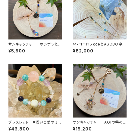
サンキャッチャー ホシボシとア
∞-ココロノkoeとASOBO宇-
ソブ唄
∞
¥5,500
¥82,000
ブレスレット ❤潤いと愛のミチ
サンキャッチャー AOIの雫の
タ世界の中で❤
恵みをあなたへ
¥46,800
¥15,200