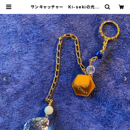
サンキャッチャー Ki-sekiの光タ
チ BISOWAオリジナルチャーム付
き(オーラ加工) | Bisowa by ⁂Ast
erism Unity Space LLC.