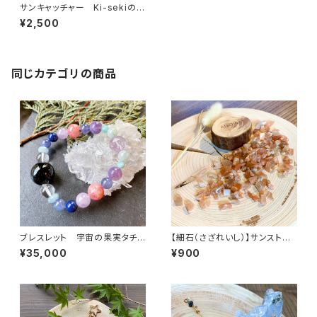
サンキャッチャー Ki-sekiの光
タチ BISOWAオリジナルチャ
¥2,500
ーム付き(オーラ加工)
同じカテゴリの商品
ブレスレット 宇宙の果実タチと
【細石（さざれいし）】サンストー
アソボウ
ン 100g
¥35,000
¥900