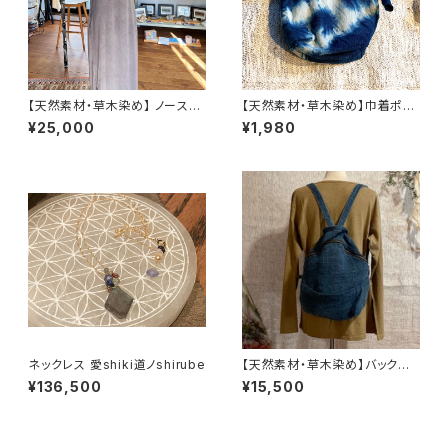
【天然素材・草木染め】 ノースリ
【天然素材・草木染め】巾着ポー
ーブワンピース バンブー
チ ヘンプコットン S
¥25,000
¥1,980
ネックレス 愛shiki道ノshirube
【天然素材・草木染め】バックパッ
ク ワイルドヘンプ 藍染
¥136,500
¥15,500