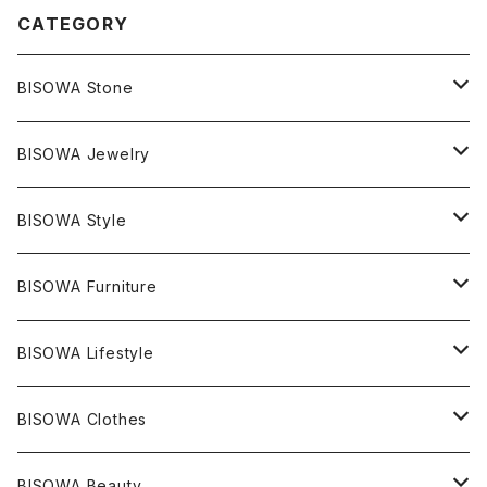
CATEGORY
BISOWA Stone
マスタークリスタル / 水晶
BISOWA Jewelry
エレスチャル
石の種類別
ネックレス／ペンダント
BISOWA Style
ライトニング
アメジスト
宇佐美聖子
産地別
ピアス
ONE PIECE
BISOWA Furniture
レムリアンシード
アクアマリン
絹麻 ~kenma~
ヒマラヤ
宇佐美聖子
ヘンプ
ブレスレット
PANTS
のるすく
BISOWA Lifestyle
レコードキーパー
シトリン
Others
ブラジル
Others
オーガニックコットン
宇佐美聖子
ヘンプ
リング
T-SHIRT
Music
BISOWA Clothes
シャーマンダウ
スギライト
アーカンソー
バンブー
Others
オーガニックコットン
オーガニックコットン
宇佐美聖子
サンキャッチャー
leggings
浄化アイテム
麻
BISOWA Beauty