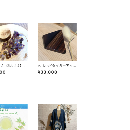
（さざれいし）】ス
∞ レッドタイガーアイ
セブン 100g
ピラミッド ∞
600
¥33,000