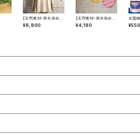
【天然素材・草木染め】U
【天然素材・草木染め】
水窪緑
nisex ロングTシャツ
ふんどしパンツ バンブ
オリジ
¥8,800
¥4,180
¥55
ヘンプコットン ナチュ
ー
ラル