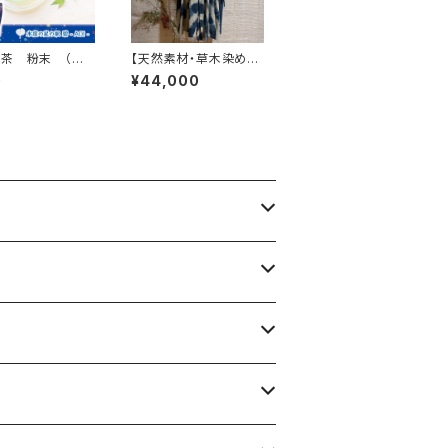
茶 粉末 （碧
【天然素材・草木染め】
ナル）
カシュクールドレス 柄
0
¥44,000