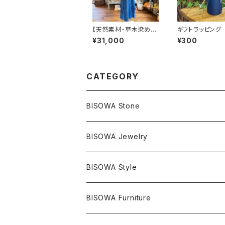
【天然素材・草木染め】
ギフトラッピング
フリースワンピース ヘ
¥31,000
¥300
ンプコットン
CATEGORY
BISOWA Stone
マスタークリスタル / 水晶
BISOWA Jewelry
エレスチャル
石の種類別
ネックレス／ペンダント
BISOWA Style
ライトニング
アメジスト
宇佐美聖子
産地別
ピアス
ONE PIECE
BISOWA Furniture
レムリアンシード
アクアマリン
絹麻 ~kenma~