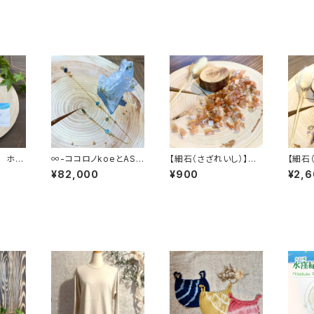
 ホシ
∞-ココロノkoeとASO
【細石（さざれいし）】サ
【細石
BO宇-∞
ンストーン 100g
ーパー
¥82,000
¥900
¥2,