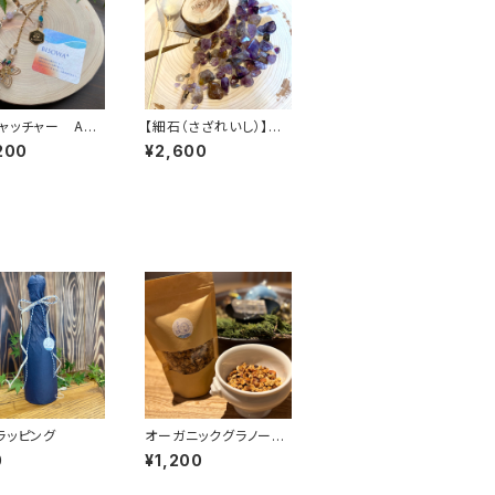
ャッチャー AOI
【細石（さざれいし）】ス
の恵みをあなたへ
ーパーセブン 100g
200
¥2,600
ラッピング
オーガニックグラノー
ラ 200g
0
¥1,200