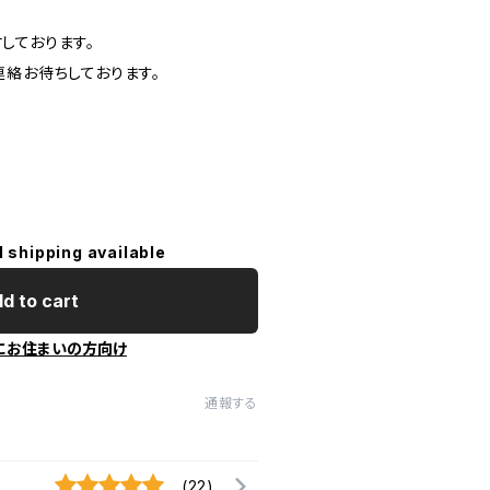
しております。
連絡お待ちしております。
l shipping available
d to cart
にお住まいの方向け
通報する
(22)