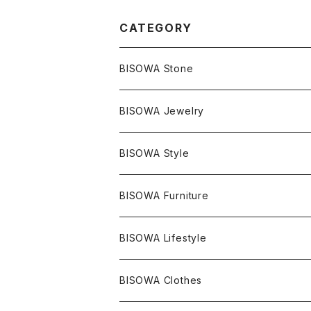
CATEGORY
BISOWA Stone
マスタークリスタル / 水晶
BISOWA Jewelry
エレスチャル
石の種類別
ネックレス／ペンダント
BISOWA Style
ライトニング
アメジスト
宇佐美聖子
産地別
ピアス
ONE PIECE
BISOWA Furniture
レムリアンシード
アクアマリン
絹麻 ~kenma~
ヒマラヤ
宇佐美聖子
ヘンプ
ブレスレット
PANTS
のるすく
BISOWA Lifestyle
レコードキーパー
シトリン
Others
ブラジル
Others
オーガニックコットン
宇佐美聖子
ヘンプ
リング
T-SHIRT
Music
BISOWA Clothes
シャーマンダウ