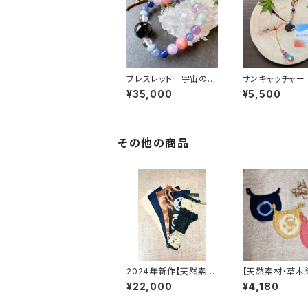
ブレスレット 宇宙の果
サンキャッチャー
実タチとアソボウ
ボシとアソブ唄
¥35,000
¥5,500
その他の商品
2024年新作【天然素
【天然素材・草木
材・草木染め】Noragi
ふんどしパンツ 
¥22,000
¥4,180
pants ヘンプコットン
コットン