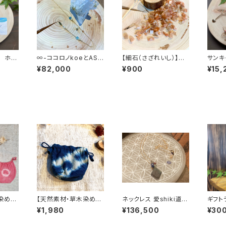
 ホシ
∞-ココロノkoeとASO
【細石（さざれいし）】サ
サンキ
BO宇-∞
ンストーン 100g
の雫
¥82,000
¥900
¥15,
染め】
【天然素材・草木染め】
ネックレス 愛shiki道ノ
ギフト
ヘンプ
巾着ポーチ ヘンプコッ
shirube
¥1,980
¥136,500
¥30
トン S