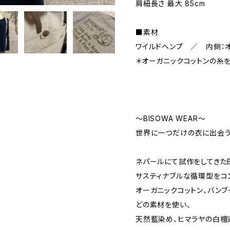
肩紐長さ 最大 85cm
■素材
ワイルドヘンプ ／ 内側：
＊オーガニックコットンの糸を
〜BISOWA WEAR〜
世界に一つだけの衣に出会う
ネパールにて試作をしてきたB
サスティナブルな循環型をコ
オーガニックコットン、バンブ
どの素材を使い、
天然藍染め、ヒマラヤの白檀