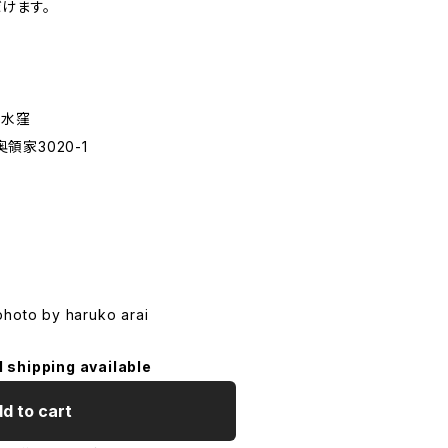
けます。
クル水窪
家3020-1
photo by haruko arai
l shipping available
d to cart