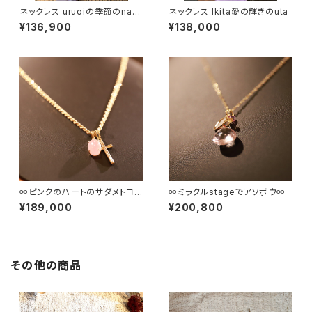
ネックレス uruoiの季節のnaka
ネックレス Ikita愛の輝きのuta
で
¥136,900
¥138,000
∞ピンクのハートのサダメトココ
∞ミラクルstageでアソボウ∞
ロのあいだのスキマ∞
¥189,000
¥200,800
その他の商品