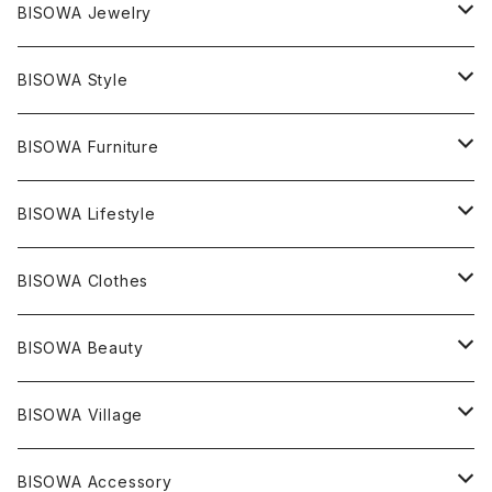
マスタークリスタル / 水晶
BISOWA Jewelry
エレスチャル
石の種類別
ネックレス／ペンダント
BISOWA Style
ライトニング
アメジスト
宇佐美聖子
産地別
ピアス
ONE PIECE
BISOWA Furniture
レムリアンシード
アクアマリン
絹麻 ~kenma~
ヒマラヤ
宇佐美聖子
ヘンプ
ブレスレット
PANTS
のるすく
BISOWA Lifestyle
レコードキーパー
シトリン
Others
ブラジル
Others
オーガニックコットン
宇佐美聖子
ヘンプ
リング
T-SHIRT
Music
BISOWA Clothes
シャーマンダウ
スギライト
アーカンソー
バンブー
Others
オーガニックコットン
オーガニックコットン
宇佐美聖子
サンキャッチャー
leggings
浄化アイテム
麻
BISOWA Beauty
ダブルターミネイテッド
スーパーセブン
コロンビア
オーガニックフリース
バンブー
ヘンプコットン
Niceness Music
ヘンプ
Cosmic Hemp 麻炭
ヘアアクセサリー
Others
オラクルカード
絹
ヘンプオイル
BISOWA Village
ツインソウル
ターコイズ
メキシコ
フリース
リネン
バンブー
オーガニックコットン
セージ
ヘンプ
イヤリング
Underwear
キャンドル
Others
Bisowa Club Room
BISOWA Accessory