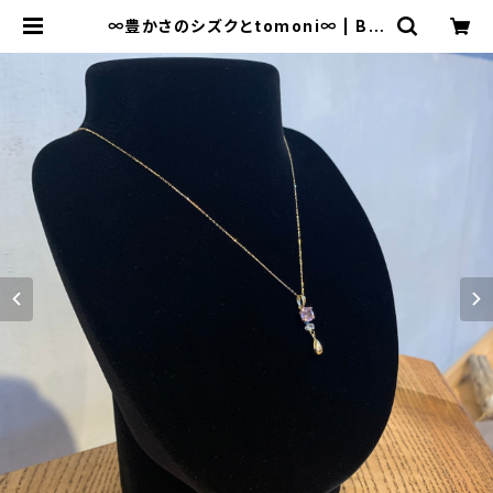
∞豊かさのシズクとtomoni∞ | Bis
owa by ⁂Asterism Unity Spac
e LLC.