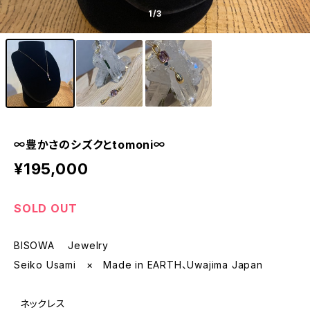
1
/3
∞豊かさのシズクとtomoni∞
¥195,000
SOLD OUT
BISOWA Jewelry
Seiko Usami × Made in EARTH、Uwajima Japan
ネックレス