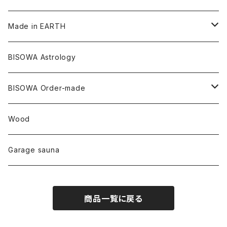
メタモルフォーゼス
デュモルチェライト
マダガスカル
リネン
リネン
バンブー
石磨き布
オーガニックコットン
HAZE 和蝋燭
キーホルダー
陶器
オーガニックコットン
ヘアゴム
Made in EARTH
セルフフィールド
タンザナイト
中国
リネン
SANGA お香
バンブー
縁キャンドル
大蝶恵美子
宇佐美聖子
Cosmic hemp
バンブー
Misakubo Japan
BISOWA Astrology
ファントム
チャロアイト
アメリカ
やくすぎ香
ワイルドヘンプ
Tomoko Uemura Art 麻炭陶器
碧-AOI-の松葉天然酵母パン
YUGEN GLASS
オーガニックフリース
Uwajima Japan
BISOWA Order-made
カテドラル
トパーズ
ドイツ
ワイルドシルク
others
∞Seiko Usami∞
Wood
セプター
トルマリン
リネン
foods
Garage sauna
クォーツインクォーツ
ムーンストーン
SHIN-ON
ドルフィン
ラピスラズリ
商品一覧に戻る
ギャッベ
ガーデンクォーツ
ラブラドライト