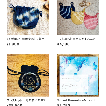
【天然素材・草木染め】巾着ポー
【天然素材・草木染め】 ふんどし
チ ヘンプコットン S
パンツ バンブー
¥1,980
¥4,180
ブレスレット 光の潤いの中で
Sound Remedy ~Music for
salon~ / Water Dreams（C
¥38,500
¥2,750