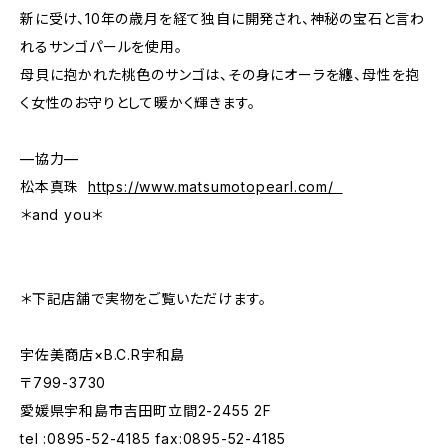
新に受け、10年の歳月を経て独自に開発され、神秘の宝石と言わ
れるサンゴパールを使用。
母貝に抱かれた桃色のサンゴは、その身にオーラを纏、母性を抱
く女性のお守りとして暖かく輝きます。
—協力—
松本真珠
https://www.matsumotopearl.com/
＊and you＊
＊下記店舗で実物をご覧いただけます。
宇佐美商店×B.C.R宇和島
〒799-3730
愛媛県宇和島市吉田町立間2-2455 2F
tel :0895-52-4185 fax:0895-52-4185