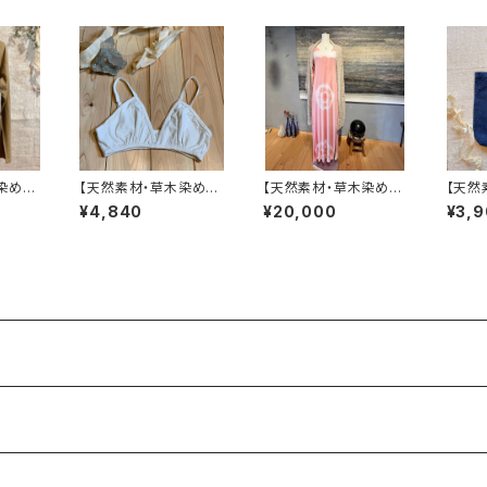
染め】
【天然素材・草木染め】
【天然素材・草木染め】
【天然
イルド
Womem ブラ バンブ
ヘンプオーガニックコッ
トート
¥4,840
¥20,000
¥3,
ー
トンリネンストール[生
ーガニ
成り]