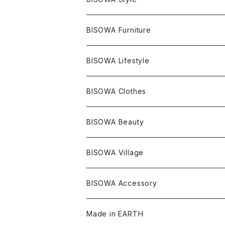
ライトニング
アメジスト
宇佐美聖子
産地別
ピアス
ONE PIECE
BISOWA Furniture
レムリアンシード
アクアマリン
絹麻 ~kenma~
ヒマラヤ
宇佐美聖子
ヘンプ
ブレスレット
PANTS
のるすく
BISOWA Lifestyle
レコードキーパー
シトリン
Others
ブラジル
Others
オーガニックコットン
宇佐美聖子
ヘンプ
リング
T-SHIRT
Music
BISOWA Clothes
シャーマンダウ
スギライト
アーカンソー
バンブー
Others
オーガニックコットン
オーガニックコットン
宇佐美聖子
サンキャッチャー
leggings
浄化アイテム
麻
BISOWA Beauty
ダブルターミネイテッド
スーパーセブン
コロンビア
オーガニックフリース
バンブー
ヘンプコットン
Niceness Music
ヘンプ
Cosmic Hemp 麻炭
ヘアアクセサリー
Others
オラクルカード
絹
ヘンプオイル
BISOWA Village
ツインソウル
ターコイズ
メキシコ
フリース
リネン
バンブー
オーガニックコットン
セージ
ヘンプ
イヤリング
Underwear
キャンドル
Others
Bisowa Club Room
BISOWA Accessory
メタモルフォーゼス
デュモルチェライト
マダガスカル
リネン
リネン
バンブー
石磨き布
オーガニックコットン
HAZE 和蝋燭
キーホルダー
陶器
オーガニックコットン
ヘアゴム
Made in EARTH