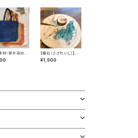
素材・草木染め】
【細石（さざれいし）】ア
バック ヘンプオ
パタイト 100g
900
¥1,500
ックコットン