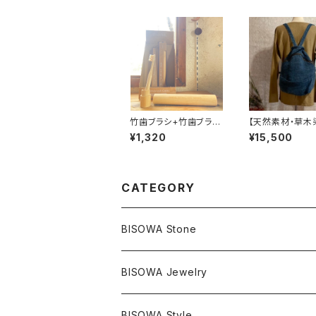
竹歯ブラシ+竹歯ブラシ
【天然素材・草木
ケースセット
バックパック ワ
¥1,320
¥15,500
ヘンプ 藍染
CATEGORY
BISOWA Stone
マスタークリスタル / 水晶
BISOWA Jewelry
エレスチャル
石の種類別
ネックレス／ペンダント
BISOWA Style