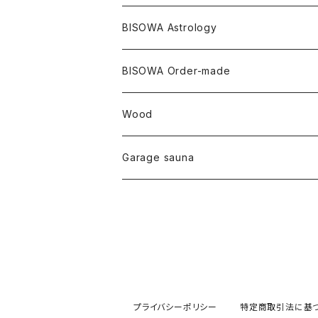
セルフフィールド
タンザナイト
中国
リネン
SANGA お香
バンブー
縁キャンドル
大蝶恵美子
宇佐美聖子
Cosmic hemp
バンブー
Misakubo Japan
BISOWA Astrology
ファントム
チャロアイト
アメリカ
やくすぎ香
ワイルドヘンプ
Tomoko Uemura Art 麻炭陶器
碧-AOI-の松葉天然酵母パン
YUGEN GLASS
オーガニックフリース
Uwajima Japan
BISOWA Order-made
カテドラル
トパーズ
ドイツ
ワイルドシルク
others
∞Seiko Usami∞
Wood
セプター
トルマリン
リネン
foods
Garage sauna
クォーツインクォーツ
ムーンストーン
SHIN-ON
ドルフィン
ラピスラズリ
ギャッベ
ガーデンクォーツ
ラブラドライト
能作
ルチルクォーツ
プライバシーポリシー
特定商取引法に基