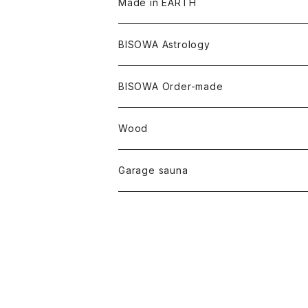
キーホルダー
陶器
オーガニックコットン
ヘアゴム
Made in EARTH
セルフフィールド
タンザナイト
中国
リネン
SANGA お香
バンブー
縁キャンドル
大蝶恵美子
宇佐美聖子
Cosmic hemp
バンブー
Misakubo Japan
BISOWA Astrology
ファントム
チャロアイト
アメリカ
やくすぎ香
ワイルドヘンプ
Tomoko Uemura Art 麻炭陶器
碧-AOI-の松葉天然酵母パン
YUGEN GLASS
オーガニックフリース
Uwajima Japan
BISOWA Order-made
カテドラル
トパーズ
ドイツ
ワイルドシルク
others
∞Seiko Usami∞
Wood
セプター
トルマリン
リネン
foods
Garage sauna
クォーツインクォーツ
ムーンストーン
SHIN-ON
ドルフィン
ラピスラズリ
ギャッベ
ガーデンクォーツ
ラブラドライト
能作
ルチルクォーツ