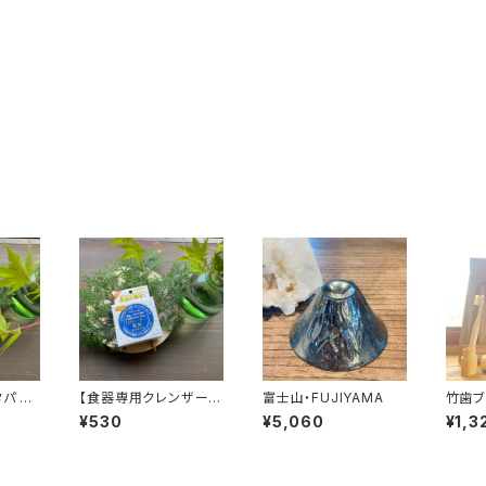
パ パ
【食器専用クレンザー】
富士山・FUJIYAMA
竹歯ブ
0g)
ハイホーム NEO クリ
ケース
¥530
¥5,060
¥1,3
ーナー