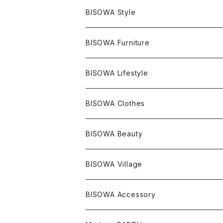
エレスチャル
石の種類別
ネックレス／ペンダント
BISOWA Style
ライトニング
アメジスト
宇佐美聖子
産地別
ピアス
ONE PIECE
BISOWA Furniture
レムリアンシード
アクアマリン
絹麻 ~kenma~
ヒマラヤ
宇佐美聖子
ヘンプ
ブレスレット
PANTS
のるすく
BISOWA Lifestyle
レコードキーパー
シトリン
Others
ブラジル
Others
オーガニックコットン
宇佐美聖子
ヘンプ
リング
T-SHIRT
Music
BISOWA Clothes
シャーマンダウ
スギライト
アーカンソー
バンブー
Others
オーガニックコットン
オーガニックコットン
宇佐美聖子
サンキャッチャー
leggings
浄化アイテム
麻
BISOWA Beauty
ダブルターミネイテッド
スーパーセブン
コロンビア
オーガニックフリース
バンブー
ヘンプコットン
Niceness Music
ヘンプ
Cosmic Hemp 麻炭
ヘアアクセサリー
Others
オラクルカード
絹
ヘンプオイル
BISOWA Village
ツインソウル
ターコイズ
メキシコ
フリース
リネン
バンブー
オーガニックコットン
セージ
ヘンプ
イヤリング
Underwear
キャンドル
Others
Bisowa Club Room
BISOWA Accessory
メタモルフォーゼス
デュモルチェライト
マダガスカル
リネン
リネン
バンブー
石磨き布
オーガニックコットン
HAZE 和蝋燭