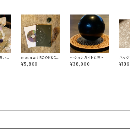
潤いと
moon art BOOK&CD
∞シュンガイト丸玉∞
ネックレス 愛s
の中で
- Akira Ikeda（CD）
shiru
¥5,800
¥38,000
¥136