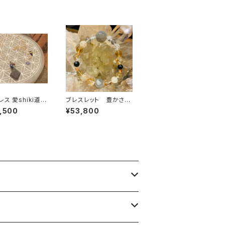
hiki道ノ
ブレスレット 豊かさの
be
叡智に繋がってアソボ
,500
¥53,800
ウ♾