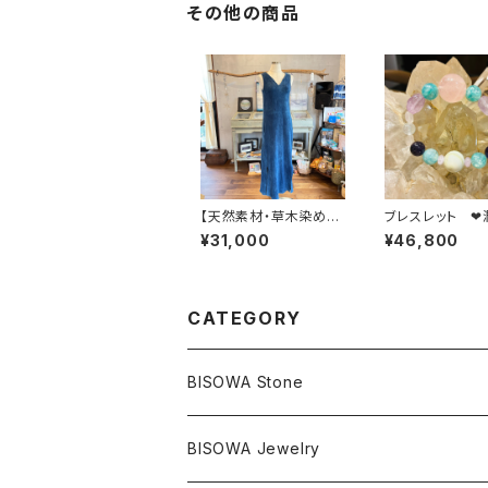
その他の商品
【天然素材・草木染め】
ブレスレット ❤
フリースワンピース ヘ
愛のミチタ世界
¥31,000
¥46,800
ンプコットン
❤
CATEGORY
BISOWA Stone
マスタークリスタル / 水晶
BISOWA Jewelry