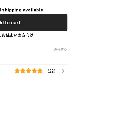
l shipping available
d to cart
にお住まいの方向け
通報する
(22)