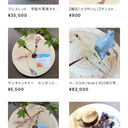
ブレスレット 宇宙の果実タチと
【細石（さざれいし）】サンストー
アソボウ
ン 100g
¥35,000
¥900
サンキャッチャー ホシボシとア
∞-ココロノkoeとASOBO宇-
ソブ唄
∞
¥5,500
¥82,000