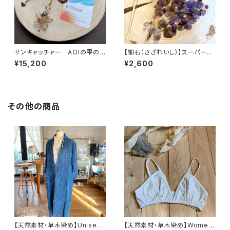
サンキャッチャー AOIの雫の
【細石（さざれいし）】スーパーセ
恵みをあなたへ
ブン 100g
¥15,200
¥2,600
その他の商品
【天然素材・草木染め】Unisex
【天然素材・草木染め】Womem