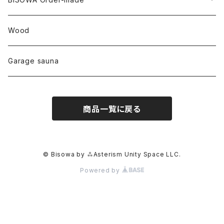
カテドラル
トパーズ
ドイツ
ワイルドシルク
others
∞Seiko Usami∞
Wood
セプター
トルマリン
リネン
foods
Garage sauna
クォーツインクォーツ
ムーンストーン
SHIN-ON
ドルフィン
ラピスラズリ
商品一覧に戻る
ギャッベ
ガーデンクォーツ
ラブラドライト
能作
ルチルクォーツ
© Bisowa by ⁂Asterism Unity Space LLC.
Powered by
ラリマー
ハーキマーダイアモンド