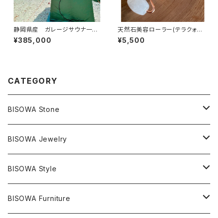
静岡県産 ガレージサウナ一式
天然石美容ローラー(テラクォー
【テント・ストーブ・スタートセッ
ツ)
¥385,000
¥5,500
ト】
CATEGORY
BISOWA Stone
マスタークリスタル / 水晶
BISOWA Jewelry
エレスチャル
石の種類別
ネックレス／ペンダント
BISOWA Style
ライトニング
アメジスト
宇佐美聖子
産地別
ピアス
ONE PIECE
BISOWA Furniture