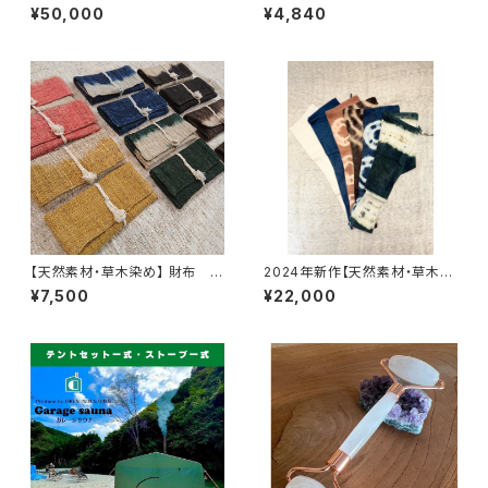
カシュクール ヘンプコットン
ブラ ヘンプコットン
¥50,000
¥4,840
【天然素材・草木染め】 財布 ワ
2024年新作【天然素材・草木染
イルドヘンプ
め】Noragi pants ヘンプコッ
¥7,500
¥22,000
トン