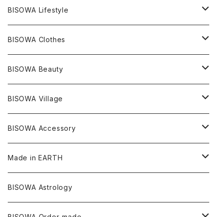
レムリアンシード
アクアマリン
絹麻 ~kenma~
ヒマラヤ
宇佐美聖子
ヘンプ
ブレスレット
PANTS
のるすく
BISOWA Lifestyle
レコードキーパー
シトリン
Others
ブラジル
Others
オーガニックコットン
宇佐美聖子
ヘンプ
リング
T-SHIRT
Music
BISOWA Clothes
シャーマンダウ
スギライト
アーカンソー
バンブー
Others
オーガニックコットン
オーガニックコットン
宇佐美聖子
サンキャッチャー
leggings
浄化アイテム
麻
BISOWA Beauty
ダブルターミネイテッド
スーパーセブン
コロンビア
オーガニックフリース
バンブー
ヘンプコットン
Niceness Music
ヘンプ
Cosmic Hemp 麻炭
ヘアアクセサリー
Others
オラクルカード
絹
ヘンプオイル
BISOWA Village
ツインソウル
ターコイズ
メキシコ
フリース
リネン
バンブー
オーガニックコットン
セージ
ヘンプ
イヤリング
Underwear
キャンドル
Others
Bisowa Club Room
BISOWA Accessory
メタモルフォーゼス
デュモルチェライト
マダガスカル
リネン
リネン
バンブー
石磨き布
オーガニックコットン
HAZE 和蝋燭
キーホルダー
陶器
オーガニックコットン
ヘアゴム
Made in EARTH
セルフフィールド
タンザナイト
中国
リネン
SANGA お香
バンブー
縁キャンドル
大蝶恵美子
宇佐美聖子
Cosmic hemp
バンブー
Misakubo Japan
BISOWA Astrology
ファントム
チャロアイト
アメリカ
やくすぎ香
ワイルドヘンプ
Tomoko Uemura Art 麻炭陶器
碧-AOI-の松葉天然酵母パン
YUGEN GLASS
オーガニックフリース
Uwajima Japan
BISOWA Order-made