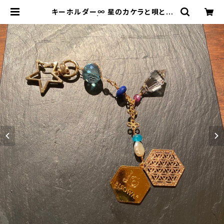
キーホルダー∞ 星のカケラと唄とリ
ズムの中で∞ | Bisowa by ⁂Aste
rism Unity Space LLC.