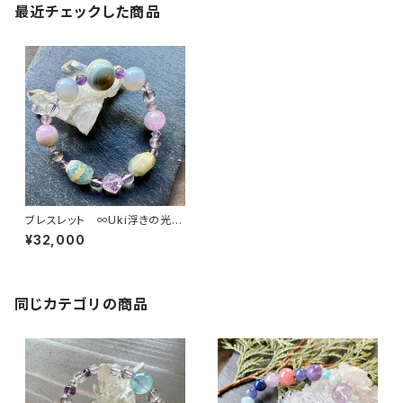
最近チェックした商品
ブレスレット ∞Uki浮きの光の
中で∞
¥32,000
同じカテゴリの商品