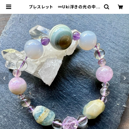
ブレスレット ∞Uki浮きの光の中で
∞ | Bisowa by ⁂Asterism Uni
ty Space LLC.