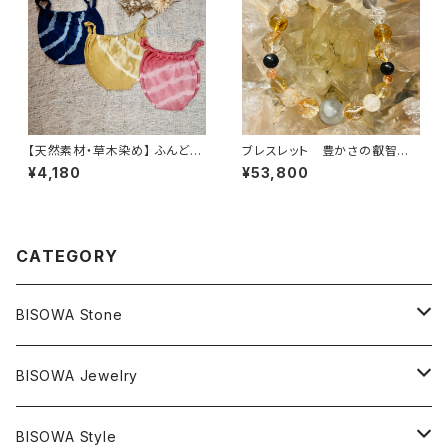
【天然素材・草木染め】 ふんどし
ブレスレット 豊かさの叡智に
パンツ バンブー
繋がってアソボウ♾
¥4,180
¥53,800
CATEGORY
BISOWA Stone
マスタークリスタル / 水晶
BISOWA Jewelry
エレスチャル
石の種類別
ネックレス／ペンダント
BISOWA Style