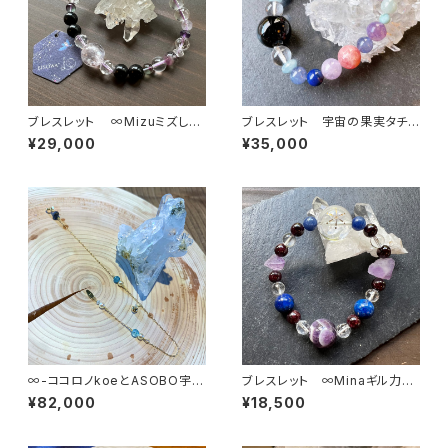
ブレスレット ∞Mizuミズしい
ブレスレット 宇宙の果実タチと
世界の中で∞
アソボウ
¥29,000
¥35,000
∞-ココロノkoeとASOBO宇-
ブレスレット ∞Minaギル力の
∞
唄∞
¥82,000
¥18,500