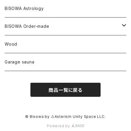
中国
リネン
SANGA お香
バンブー
縁キャンドル
大蝶恵美子
宇佐美聖子
Cosmic hemp
バンブー
Misakubo Japan
BISOWA Astrology
ファントム
チャロアイト
アメリカ
やくすぎ香
ワイルドヘンプ
Tomoko Uemura Art 麻炭陶器
碧-AOI-の松葉天然酵母パン
YUGEN GLASS
オーガニックフリース
Uwajima Japan
BISOWA Order-made
カテドラル
トパーズ
ドイツ
ワイルドシルク
others
∞Seiko Usami∞
Wood
セプター
トルマリン
リネン
foods
Garage sauna
クォーツインクォーツ
ムーンストーン
SHIN-ON
ドルフィン
ラピスラズリ
商品一覧に戻る
ギャッベ
ガーデンクォーツ
ラブラドライト
能作
ルチルクォーツ
© Bisowa by ⁂Asterism Unity Space LLC.
Powered by