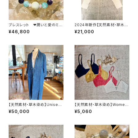
ブレスレット ❤潤いと愛のミチ
2024年新作【天然素材・草木染
タ世界の中で❤
め】Noragi pants ヘンプコット
¥46,800
¥21,000
ン ナチュラル
【天然素材・草木染め】Unisex
【天然素材・草木染め】Womem
カシュクール ヘンプコットン
ブラ バンブー
¥50,000
¥5,060