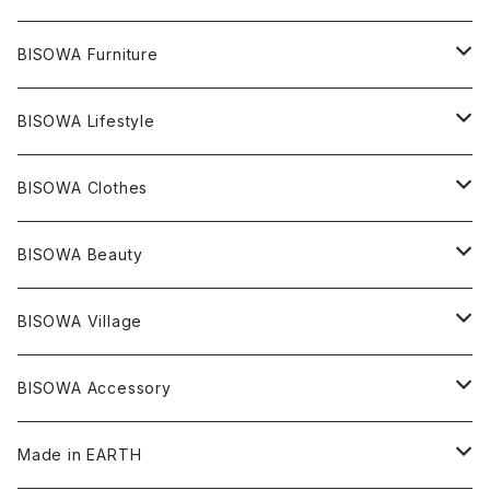
ライトニング
アメジスト
宇佐美聖子
産地別
ピアス
ONE PIECE
BISOWA Furniture
レムリアンシード
アクアマリン
絹麻 ~kenma~
ヒマラヤ
宇佐美聖子
ヘンプ
ブレスレット
PANTS
のるすく
BISOWA Lifestyle
レコードキーパー
シトリン
Others
ブラジル
Others
オーガニックコットン
宇佐美聖子
ヘンプ
リング
T-SHIRT
Music
BISOWA Clothes
シャーマンダウ
スギライト
アーカンソー
バンブー
Others
オーガニックコットン
オーガニックコットン
宇佐美聖子
サンキャッチャー
leggings
浄化アイテム
麻
BISOWA Beauty
ダブルターミネイテッド
スーパーセブン
コロンビア
オーガニックフリース
バンブー
ヘンプコットン
Niceness Music
ヘンプ
Cosmic Hemp 麻炭
ヘアアクセサリー
Others
オラクルカード
絹
ヘンプオイル
BISOWA Village
ツインソウル
ターコイズ
メキシコ
フリース
リネン
バンブー
オーガニックコットン
セージ
ヘンプ
イヤリング
Underwear
キャンドル
Others
Bisowa Club Room
BISOWA Accessory
メタモルフォーゼス
デュモルチェライト
マダガスカル
リネン
リネン
バンブー
石磨き布
オーガニックコットン
HAZE 和蝋燭
キーホルダー
陶器
オーガニックコットン
ヘアゴム
Made in EARTH
セルフフィールド
タンザナイト