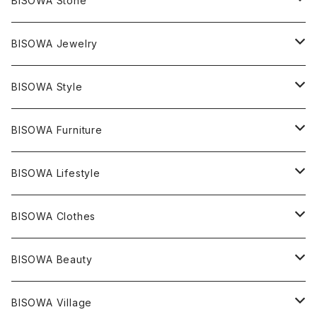
BISOWA Stone
マスタークリスタル / 水晶
BISOWA Jewelry
エレスチャル
石の種類別
ネックレス／ペンダント
BISOWA Style
ライトニング
アメジスト
宇佐美聖子
産地別
ピアス
ONE PIECE
BISOWA Furniture
レムリアンシード
アクアマリン
絹麻 ~kenma~
ヒマラヤ
宇佐美聖子
ヘンプ
ブレスレット
PANTS
のるすく
BISOWA Lifestyle
レコードキーパー
シトリン
Others
ブラジル
Others
オーガニックコットン
宇佐美聖子
ヘンプ
リング
T-SHIRT
Music
BISOWA Clothes
シャーマンダウ
スギライト
アーカンソー
バンブー
Others
オーガニックコットン
オーガニックコットン
宇佐美聖子
サンキャッチャー
leggings
浄化アイテム
麻
BISOWA Beauty
ダブルターミネイテッド
スーパーセブン
コロンビア
オーガニックフリース
バンブー
ヘンプコットン
Niceness Music
ヘンプ
Cosmic Hemp 麻炭
ヘアアクセサリー
Others
オラクルカード
絹
ヘンプオイル
BISOWA Village