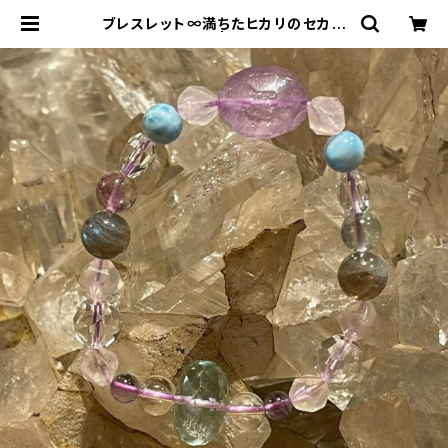
ブレスレット∞満ちたヒカリのセカイ
と美しさの中で∞ | Bisowa by ⁂A
sterism Unity Space LLC.