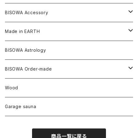
ツインソウル
ターコイズ
メキシコ
フリース
リネン
バンブー
オーガニックコットン
セージ
ヘンプ
イヤリング
Underwear
キャンドル
Others
Bisowa Club Room
BISOWA Accessory
メタモルフォーゼス
デュモルチェライト
マダガスカル
リネン
リネン
バンブー
石磨き布
オーガニックコットン
HAZE 和蝋燭
キーホルダー
陶器
オーガニックコットン
ヘアゴム
Made in EARTH
セルフフィールド
タンザナイト
中国
リネン
SANGA お香
バンブー
縁キャンドル
大蝶恵美子
宇佐美聖子
Cosmic hemp
バンブー
Misakubo Japan
BISOWA Astrology
ファントム
チャロアイト
アメリカ
やくすぎ香
ワイルドヘンプ
Tomoko Uemura Art 麻炭陶器
碧-AOI-の松葉天然酵母パン
YUGEN GLASS
オーガニックフリース
Uwajima Japan
BISOWA Order-made
カテドラル
トパーズ
ドイツ
ワイルドシルク
others
∞Seiko Usami∞
Wood
セプター
トルマリン
リネン
foods
Garage sauna
クォーツインクォーツ
ムーンストーン
SHIN-ON
ドルフィン
ラピスラズリ
商品一覧に戻る