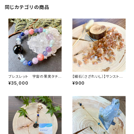
同じカテゴリの商品
ブレスレット 宇宙の果実タチと
【細石（さざれいし）】サンストー
アソボウ
ン 100g
¥35,000
¥900