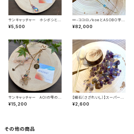
サンキャッチャー ホシボシとア
∞-ココロノkoeとASOBO宇-
ソブ唄
∞
¥5,500
¥82,000
サンキャッチャー AOIの雫の
【細石（さざれいし）】スーパーセ
恵みをあなたへ
ブン 100g
¥15,200
¥2,600
その他の商品