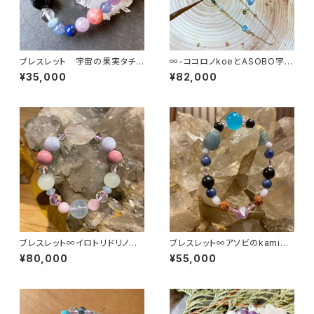
ブレスレット 宇宙の果実タチと
∞-ココロノkoeとASOBO宇-
アソボウ
∞
¥35,000
¥82,000
ブレスレット∞イロトリドリノ天
ブレスレット∞アソビのkamiga
使とウタッテオドロウ♪∞
miと共にイキヲシテ∞
¥80,000
¥55,000