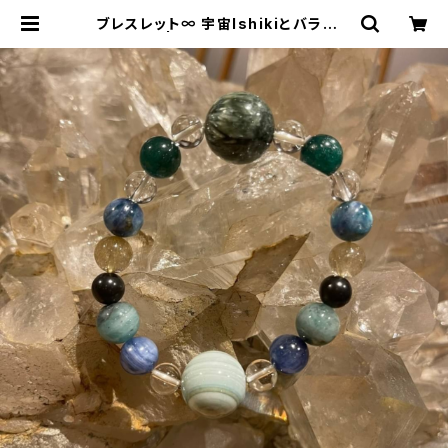
ブレスレット∞ 宇宙Ishikiとバランス
と共に∞ | Bisowa by ⁂Asteris
m Unity Space LLC.