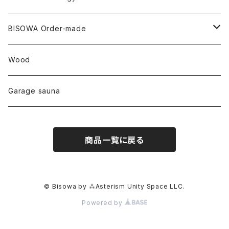
ファントム
チャロアイト
アメリカ
やくすぎ香
ワイルドヘンプ
Tomoko Uemura Art 麻炭陶器
碧-AOI-の松葉天然酵母パン
YUGEN GLASS
オーガニックフリース
Uwajima Japan
BISOWA Order-made
カテドラル
トパーズ
ドイツ
ワイルドシルク
others
∞Seiko Usami∞
Wood
セプター
トルマリン
リネン
foods
Garage sauna
クォーツインクォーツ
ムーンストーン
SHIN-ON
ドルフィン
ラピスラズリ
商品一覧に戻る
ギャッベ
ガーデンクォーツ
ラブラドライト
能作
ルチルクォーツ
© Bisowa by ⁂Asterism Unity Space LLC.
Powered by
ラリマー