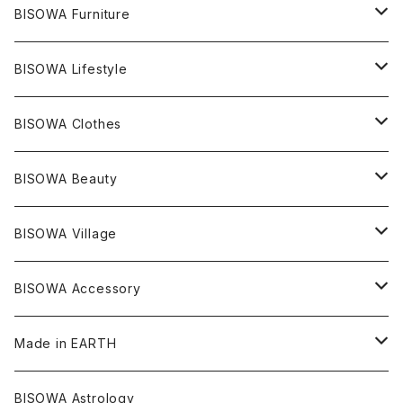
ライトニング
アメジスト
宇佐美聖子
産地別
ピアス
ONE PIECE
BISOWA Furniture
レムリアンシード
アクアマリン
絹麻 ~kenma~
ヒマラヤ
宇佐美聖子
ヘンプ
ブレスレット
PANTS
のるすく
BISOWA Lifestyle
レコードキーパー
シトリン
Others
ブラジル
Others
オーガニックコットン
宇佐美聖子
ヘンプ
リング
T-SHIRT
Music
BISOWA Clothes
シャーマンダウ
スギライト
アーカンソー
バンブー
Others
オーガニックコットン
オーガニックコットン
宇佐美聖子
サンキャッチャー
leggings
浄化アイテム
麻
BISOWA Beauty
ダブルターミネイテッド
スーパーセブン
コロンビア
オーガニックフリース
バンブー
ヘンプコットン
Niceness Music
ヘンプ
Cosmic Hemp 麻炭
ヘアアクセサリー
Others
オラクルカード
絹
ヘンプオイル
BISOWA Village
ツインソウル
ターコイズ
メキシコ
フリース
リネン
バンブー
オーガニックコットン
セージ
ヘンプ
イヤリング
Underwear
キャンドル
Others
Bisowa Club Room
BISOWA Accessory
メタモルフォーゼス
デュモルチェライト
マダガスカル
リネン
リネン
バンブー
石磨き布
オーガニックコットン
HAZE 和蝋燭
キーホルダー
陶器
オーガニックコットン
ヘアゴム
Made in EARTH
セルフフィールド
タンザナイト
中国
リネン
SANGA お香
バンブー
縁キャンドル
大蝶恵美子
宇佐美聖子
Cosmic hemp
バンブー
Misakubo Japan
BISOWA Astrology