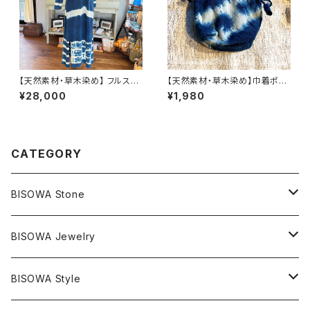
【天然素材・草木染め】 フルスリ
【天然素材・草木染め】巾着ポー
ーブワンピース ヘンプコットン
チ ヘンプコットン S
¥28,000
¥1,980
CATEGORY
BISOWA Stone
マスタークリスタル / 水晶
BISOWA Jewelry
エレスチャル
石の種類別
ネックレス／ペンダント
BISOWA Style