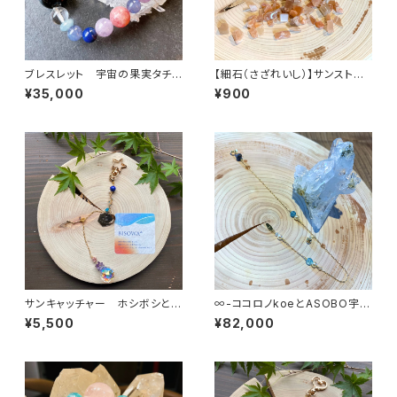
ブレスレット 宇宙の果実タチと
【細石（さざれいし）】サンストー
アソボウ
ン 100g
¥35,000
¥900
サンキャッチャー ホシボシとア
∞-ココロノkoeとASOBO宇-
ソブ唄
∞
¥5,500
¥82,000