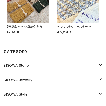
【天然素材・草木染め】 財布 ワ
∞クリスタルコースター∞
イルドヘンプ
¥7,500
¥6,600
CATEGORY
BISOWA Stone
マスタークリスタル / 水晶
BISOWA Jewelry
エレスチャル
石の種類別
ネックレス／ペンダント
BISOWA Style