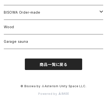
ファントム
チャロアイト
アメリカ
やくすぎ香
ワイルドヘンプ
Tomoko Uemura Art 麻炭陶器
碧-AOI-の松葉天然酵母パン
YUGEN GLASS
オーガニックフリース
Uwajima Japan
BISOWA Order-made
カテドラル
トパーズ
ドイツ
ワイルドシルク
others
∞Seiko Usami∞
Wood
セプター
トルマリン
リネン
foods
Garage sauna
クォーツインクォーツ
ムーンストーン
SHIN-ON
ドルフィン
ラピスラズリ
商品一覧に戻る
ギャッベ
ガーデンクォーツ
ラブラドライト
能作
ルチルクォーツ
© Bisowa by ⁂Asterism Unity Space LLC.
Powered by
ラリマー