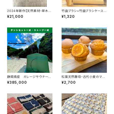
2024年新作【天然素材・草木染
竹歯ブラシ+竹歯ブラシケースセ
め】Noragi pants ヘンプコット
ット
¥21,000
¥1,320
ン ナチュラル
静岡県産 ガレージサウナ一式
松葉天然酵母・古代小麦のマフ
【テント・ストーブ・スタートセッ
ィン【6個】
¥385,000
¥2,700
ト】