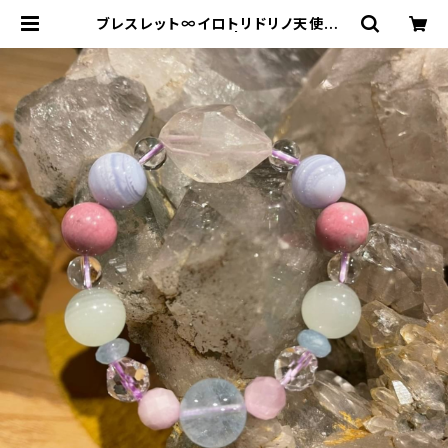
ブレスレット∞イロトリドリノ天使とウ
タッテオドロウ♪∞ | Bisowa by ⁂
Asterism Unity Space LLC.