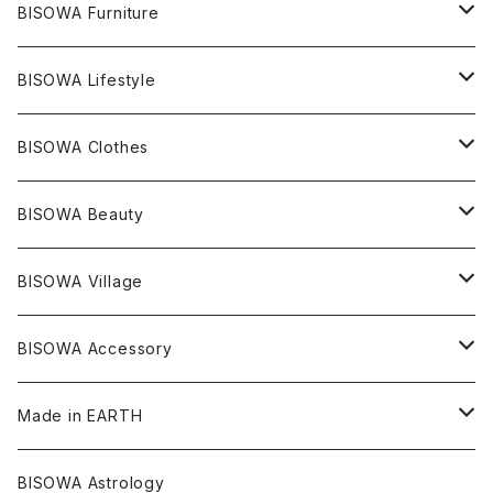
ライトニング
アメジスト
宇佐美聖子
産地別
ピアス
ONE PIECE
BISOWA Furniture
レムリアンシード
アクアマリン
絹麻 ~kenma~
ヒマラヤ
宇佐美聖子
ヘンプ
ブレスレット
PANTS
のるすく
BISOWA Lifestyle
レコードキーパー
シトリン
Others
ブラジル
Others
オーガニックコットン
宇佐美聖子
ヘンプ
リング
T-SHIRT
Music
BISOWA Clothes
シャーマンダウ
スギライト
アーカンソー
バンブー
Others
オーガニックコットン
オーガニックコットン
宇佐美聖子
サンキャッチャー
leggings
浄化アイテム
麻
BISOWA Beauty
ダブルターミネイテッド
スーパーセブン
コロンビア
オーガニックフリース
バンブー
ヘンプコットン
Niceness Music
ヘンプ
Cosmic Hemp 麻炭
ヘアアクセサリー
Others
オラクルカード
絹
ヘンプオイル
BISOWA Village
ツインソウル
ターコイズ
メキシコ
フリース
リネン
バンブー
オーガニックコットン
セージ
ヘンプ
イヤリング
Underwear
キャンドル
Others
Bisowa Club Room
BISOWA Accessory
メタモルフォーゼス
デュモルチェライト
マダガスカル
リネン
リネン
バンブー
石磨き布
オーガニックコットン
HAZE 和蝋燭
キーホルダー
陶器
オーガニックコットン
ヘアゴム
Made in EARTH
セルフフィールド
タンザナイト
中国
リネン
SANGA お香
バンブー
縁キャンドル
大蝶恵美子
宇佐美聖子
Cosmic hemp
バンブー
Misakubo Japan
BISOWA Astrology