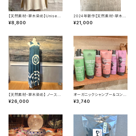
【天然素材・草木染め】Unisex
2024年新作【天然素材・草木染
ロングTシャツ ヘンプコットン
め】Noragi pants ヘンプコット
¥8,800
¥21,000
ナチュラル
ン ナチュラル
【天然素材・草木染め】 ノースリ
オーガニックシャンプー＆コンデ
ーブワンピース ヘンプコットン
ィショナーセット
¥26,000
¥3,740