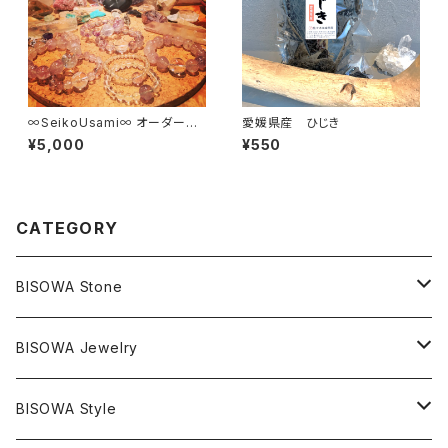
∞SeikoUsami∞ オーダーメ
愛媛県産 ひじき
イドBisowa Jewelry
¥5,000
¥550
CATEGORY
BISOWA Stone
マスタークリスタル / 水晶
BISOWA Jewelry
エレスチャル
石の種類別
ネックレス／ペンダント
BISOWA Style