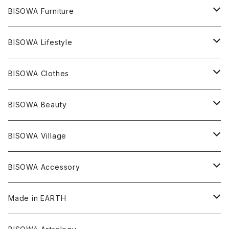
ライトニング
アメジスト
宇佐美聖子
産地別
ピアス
ONE PIECE
BISOWA Furniture
レムリアンシード
アクアマリン
絹麻 ~kenma~
ヒマラヤ
宇佐美聖子
ヘンプ
ブレスレット
PANTS
のるすく
BISOWA Lifestyle
レコードキーパー
シトリン
Others
ブラジル
Others
オーガニックコットン
宇佐美聖子
ヘンプ
リング
T-SHIRT
Music
BISOWA Clothes
シャーマンダウ
スギライト
アーカンソー
バンブー
Others
オーガニックコットン
オーガニックコットン
宇佐美聖子
サンキャッチャー
leggings
浄化アイテム
麻
BISOWA Beauty
ダブルターミネイテッド
スーパーセブン
コロンビア
オーガニックフリース
バンブー
ヘンプコットン
Niceness Music
ヘンプ
Cosmic Hemp 麻炭
ヘアアクセサリー
Others
オラクルカード
絹
ヘンプオイル
BISOWA Village
ツインソウル
ターコイズ
メキシコ
フリース
リネン
バンブー
オーガニックコットン
セージ
ヘンプ
イヤリング
Underwear
キャンドル
Others
Bisowa Club Room
BISOWA Accessory
メタモルフォーゼス
デュモルチェライト
マダガスカル
リネン
リネン
バンブー
石磨き布
オーガニックコットン
HAZE 和蝋燭
キーホルダー
陶器
オーガニックコットン
ヘアゴム
Made in EARTH
セルフフィールド
タンザナイト
中国
リネン
SANGA お香
バンブー
縁キャンドル
大蝶恵美子
宇佐美聖子
Cosmic hemp
バンブー
Misakubo Japan