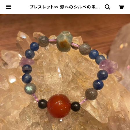
ブレスレット∞ 源へのシルベの唄〜
∞ | Bisowa by ⁂Asterism Uni
ty Space LLC.