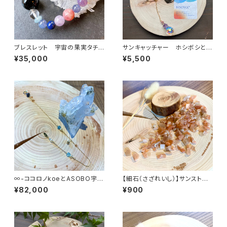
ブレスレット 宇宙の果実タチと
サンキャッチャー ホシボシとア
アソボウ
ソブ唄
¥35,000
¥5,500
∞-ココロノkoeとASOBO宇-
【細石（さざれいし）】サンストー
∞
ン 100g
¥82,000
¥900