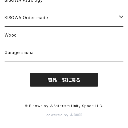
BISOWA Astrology
ファントム
チャロアイト
アメリカ
やくすぎ香
ワイルドヘンプ
Tomoko Uemura Art 麻炭陶器
碧-AOI-の松葉天然酵母パン
YUGEN GLASS
オーガニックフリース
Uwajima Japan
BISOWA Order-made
カテドラル
トパーズ
ドイツ
ワイルドシルク
others
∞Seiko Usami∞
Wood
セプター
トルマリン
リネン
foods
Garage sauna
クォーツインクォーツ
ムーンストーン
SHIN-ON
ドルフィン
ラピスラズリ
商品一覧に戻る
ギャッベ
ガーデンクォーツ
ラブラドライト
能作
ルチルクォーツ
© Bisowa by ⁂Asterism Unity Space LLC.
Powered by
ラリマー