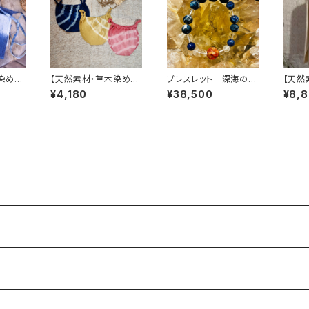
染め】
【天然素材・草木染め】
ブレスレット 深海の愛
【天然
ふんどしパンツ バンブ
と地球の叡智ノウタ
nise
¥4,180
¥38,500
¥8,
ー
ヘンプ
ラル