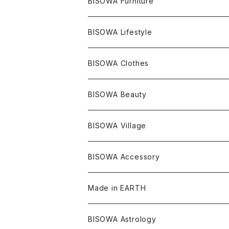
産地別
ピアス
ONE PIECE
BISOWA Furniture
レムリアンシード
アクアマリン
絹麻 ~kenma~
ヒマラヤ
宇佐美聖子
ヘンプ
ブレスレット
PANTS
のるすく
BISOWA Lifestyle
レコードキーパー
シトリン
Others
ブラジル
Others
オーガニックコットン
宇佐美聖子
ヘンプ
リング
T-SHIRT
Music
BISOWA Clothes
シャーマンダウ
スギライト
アーカンソー
バンブー
Others
オーガニックコットン
オーガニックコットン
宇佐美聖子
サンキャッチャー
leggings
浄化アイテム
麻
BISOWA Beauty
ダブルターミネイテッド
スーパーセブン
コロンビア
オーガニックフリース
バンブー
ヘンプコットン
Niceness Music
ヘンプ
Cosmic Hemp 麻炭
ヘアアクセサリー
Others
オラクルカード
絹
ヘンプオイル
BISOWA Village
ツインソウル
ターコイズ
メキシコ
フリース
リネン
バンブー
オーガニックコットン
セージ
ヘンプ
イヤリング
Underwear
キャンドル
Others
Bisowa Club Room
BISOWA Accessory
メタモルフォーゼス
デュモルチェライト
マダガスカル
リネン
リネン
バンブー
石磨き布
オーガニックコットン
HAZE 和蝋燭
キーホルダー
陶器
オーガニックコットン
ヘアゴム
Made in EARTH
セルフフィールド
タンザナイト
中国
リネン
SANGA お香
バンブー
縁キャンドル
大蝶恵美子
宇佐美聖子
Cosmic hemp
バンブー
Misakubo Japan
BISOWA Astrology