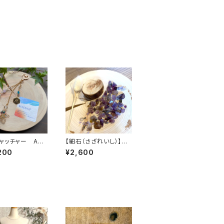
ャッチャー AOI
【細石（さざれいし）】ス
の恵みをあなたへ
ーパーセブン 100g
200
¥2,600