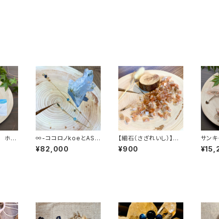
 ホシ
∞-ココロノkoeとASO
【細石（さざれいし）】サ
サンキ
BO宇-∞
ンストーン 100g
の雫
¥82,000
¥900
¥15,