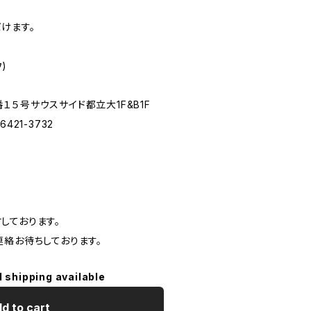
けます。
)
５号サウスサイド都立大1F&B1F
3-6421-3732
しております。
連絡お待ちしております。
l shipping available
d to cart