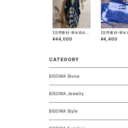
【天然素材・草木染め】
【天然素材・草木
カシュクールドレス 柄
フンドシ
¥44,000
¥4,400
CATEGORY
BISOWA Stone
マスタークリスタル / 水晶
BISOWA Jewelry
エレスチャル
石の種類別
ネックレス／ペンダント
BISOWA Style
ライトニング
アメジスト
宇佐美聖子