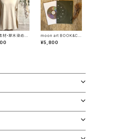
素材・草木染め】U
moon art BOOK&CD
x ロングTシャツ
- Akira Ikeda（CD）
800
¥5,800
コットン ナチュ