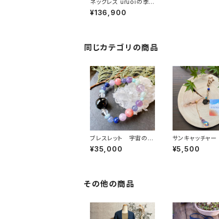
ネックレス uruoiの季
節のnakaで
¥136,900
同じカテゴリの商品
ブレスレット 宇宙の果
サンキャッチャー
実タチとアソボウ
ボシとアソブ唄
¥35,000
¥5,500
その他の商品