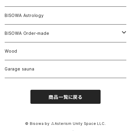
セルフフィールド
タンザナイト
中国
リネン
SANGA お香
バンブー
縁キャンドル
大蝶恵美子
宇佐美聖子
Cosmic hemp
バンブー
Misakubo Japan
BISOWA Astrology
ファントム
チャロアイト
アメリカ
やくすぎ香
ワイルドヘンプ
Tomoko Uemura Art 麻炭陶器
碧-AOI-の松葉天然酵母パン
YUGEN GLASS
オーガニックフリース
Uwajima Japan
BISOWA Order-made
カテドラル
トパーズ
ドイツ
ワイルドシルク
others
∞Seiko Usami∞
Wood
セプター
トルマリン
リネン
foods
Garage sauna
クォーツインクォーツ
ムーンストーン
SHIN-ON
ドルフィン
ラピスラズリ
商品一覧に戻る
ギャッベ
ガーデンクォーツ
ラブラドライト
能作
ルチルクォーツ
© Bisowa by ⁂Asterism Unity Space LLC.