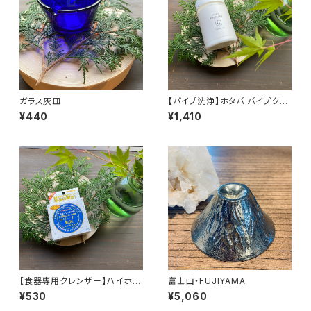
ガラス灰皿
【パイプ洗浄】ホタパ パイプクリ
ーン (200g)
¥440
¥1,410
【食器専用クレンザー】ハイホー
富士山・FUJIYAMA
ム NEO クリーナー
¥530
¥5,060