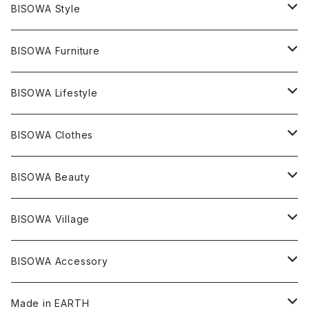
エレスチャル
石の種類別
ネックレス／ペンダント
BISOWA Style
ライトニング
アメジスト
宇佐美聖子
産地別
ピアス
ONE PIECE
BISOWA Furniture
レムリアンシード
アクアマリン
絹麻 ~kenma~
ヒマラヤ
宇佐美聖子
ヘンプ
ブレスレット
PANTS
のるすく
BISOWA Lifestyle
レコードキーパー
シトリン
Others
ブラジル
Others
オーガニックコットン
宇佐美聖子
ヘンプ
リング
T-SHIRT
Music
BISOWA Clothes
シャーマンダウ
スギライト
アーカンソー
バンブー
Others
オーガニックコットン
オーガニックコットン
宇佐美聖子
サンキャッチャー
leggings
浄化アイテム
麻
BISOWA Beauty
ダブルターミネイテッド
スーパーセブン
コロンビア
オーガニックフリース
バンブー
ヘンプコットン
Niceness Music
ヘンプ
Cosmic Hemp 麻炭
ヘアアクセサリー
Others
オラクルカード
絹
ヘンプオイル
BISOWA Village
ツインソウル
ターコイズ
メキシコ
フリース
リネン
バンブー
オーガニックコットン
セージ
ヘンプ
イヤリング
Underwear
キャンドル
Others
Bisowa Club Room
BISOWA Accessory
メタモルフォーゼス
デュモルチェライト
マダガスカル
リネン
リネン
バンブー
石磨き布
オーガニックコットン
HAZE 和蝋燭
キーホルダー
陶器
オーガニックコットン
ヘアゴム
Made in EARTH