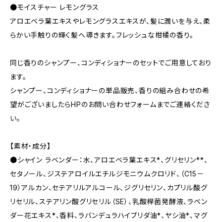
●モイスチャー レモングラス
アロエベラ葉エキスやレモングラスエキスが、髪に潤いを与え、柔
らかい手触りの輝く髪へ導きます。フレッシュな柑橘の香り。
同じ香りのシャンプー、コンディショナーのセットでご用意しており
ます。
シャンプー、コンディショナーの単品販売、香りの組み合わせの希
望がございましたらHPのお問い合わせフォームまでご連絡くださ
い。
【素材・成分】
●シャイン ラベンダー：水、アロエベラ葉エキス*、グリセリン**、
セタノール、ジステアロイルエチルジモニウムクロリド、（C15－
19）アルカン、セテアリルアルコール、ジグリセリン、カプリル酸グ
リセリル、ステアリン酸グリセリル（SE）、乳酸桿菌発酵液、ラベン
ダー花エキス*、香料、ラバンデュラハイブリダ油*、ヤシ油*、マグ