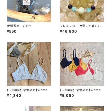
愛媛県産 ひじき
ブレスレット ❤潤いと愛のミチ
タ世界の中で❤
¥550
¥46,800
【天然素材・草木染め】Womem
【天然素材・草木染め】Womem
ブラ バンブー
ブラ ヘンプコットン
¥4,840
¥5,060