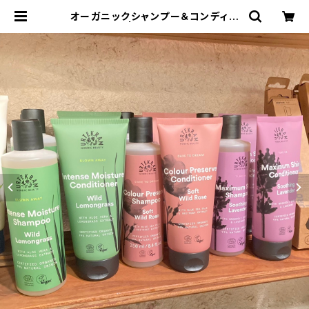
オーガニックシャンプー＆コンディシ
ョナーセット | Bisowa by ⁂Aster
ism Unity Space LLC.