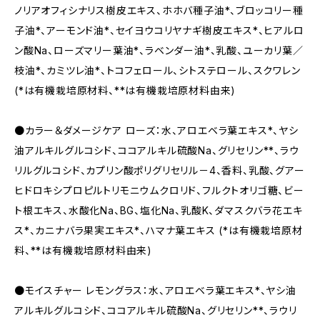
ノリアオフィシナリス樹皮エキス、ホホバ種子油*、ブロッコリー種
子油*、アーモンド油*、セイヨウコリヤナギ樹皮エキス*、ヒアルロ
ン酸Na、ローズマリー葉油*、ラベンダー油*、乳酸、ユーカリ葉／
枝油*、カミツレ油*、トコフェロール、シトステロール、スクワレン
(*は有機栽培原材料、**は有機栽培原材料由来)
●カラー＆ダメージケア ローズ：水、アロエベラ葉エキス*、ヤシ
油アルキルグルコシド、ココアルキル硫酸Na、グリセリン**、ラウ
リルグルコシド、カプリン酸ポリグリセリル－4、香料、乳酸、グアー
ヒドロキシプロピルトリモニウムクロリド、フルクトオリゴ糖、ビー
ト根エキス、水酸化Na、BG、塩化Na、乳酸K、ダマスクバラ花エキ
ス*、カニナバラ果実エキス*、ハマナ葉エキス (*は有機栽培原材
料、**は有機栽培原材料由来)
●モイスチャー レモングラス：水、アロエベラ葉エキス*、ヤシ油
アルキルグルコシド、ココアルキル硫酸Na、グリセリン**、ラウリ