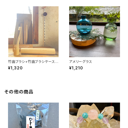
竹歯ブラシ+竹歯ブラシケースセ
アメリーグラス
ット
¥1,320
¥1,210
その他の商品