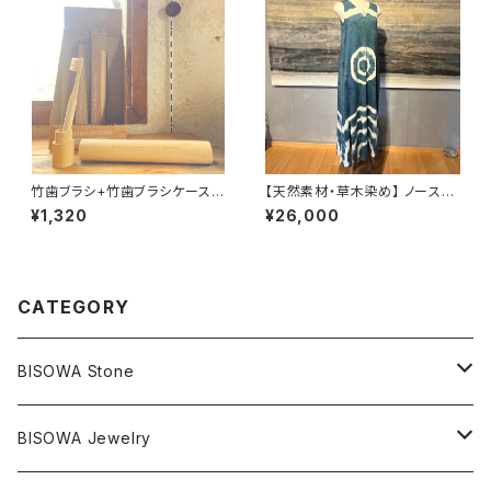
竹歯ブラシ+竹歯ブラシケースセ
【天然素材・草木染め】 ノースリ
ット
ーブワンピース ヘンプコットン
¥1,320
¥26,000
CATEGORY
BISOWA Stone
マスタークリスタル / 水晶
BISOWA Jewelry