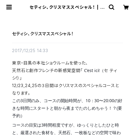
セティシ、クリスマススペシャル！ | Bi
sowa by ⁂Asterism Unity Spa
ce LLC.
セティシ、クリスマススペシャル！
2017/12/25 14:33
東京・目黒の本社ショウルームを使った、
C'est ici!（
天然石と創作フレンチの新感覚空間「
セ ティ
シ!）」
12/23,24,25の３日間はクリスマスのスペシャルコースと
なります。
この3日間のみ、コースの開始時間が、10：30〜20:00の好
きな時間にスタートと朝から夜までたのしめちゃう！？(要
予約）
コースの目安は3時間程度ですが、ゆっくりとしたひと時
と、厳選された食材を、天然石、一枚板などの空間で味わ