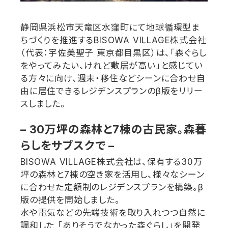
静岡県浜松市天竜区水窪町にて地球循環型ま
ちづくりを推進する
BISOWA VILLAGE
株式会社
（代表：宇佐美聖子
東京都目黒区）は、「森ぐらし
をやってみたい、けれど敷居が高い」と感じてい
る方々に向け、週末・移住などシーンに合わせ自
由に居住できるレジデンスプランの
β
版をリリー
スしました。
– 30
万坪の森林と
7
棟の古民家。森暮
らしをサブスクで
–
BISOWA VILLAGE
株式会社は、保有する
30
万
坪の森林と
7
棟の空き家を活用し、様々なシーン
に合わせた定額制のレジデンスプランを構築。
β
版の提供を開始しました。
水や電気などの先端技術を取り入れつつ自然に
調和した
「ありそうでなかった森ぐらし」を開発