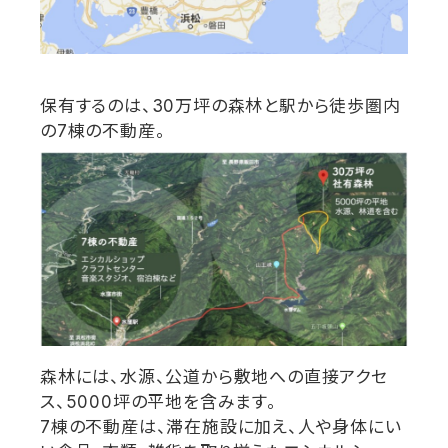
保有するのは、
30
万坪の森林と駅から徒歩圏内
の
7
棟の不動産。
森林には、水源、公道から敷地への直接アクセ
ス、
5000
坪の平地を含みます。
7
棟の不動産は、滞在施設に加え、人や身体にい