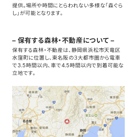
提供。場所や時間にとらわれない多様な「森ぐら
し」が可能となります。
–
保有する森林・不動産について
–
保有する森林・不動産は、静岡県浜松市天竜区
水窪町に位置し、東名阪の３大都市圏から電車
で
3.5
時間以内、車で
4.5
時間以内で到着可能な
立地です。