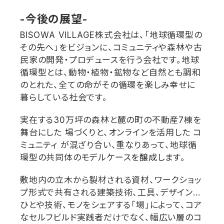
-
今後の展望
-
BISOWA VILLAGE
株式会社は、「地球循環型の
その先へ」をビジョンに、コミュニティや森林や古
民家の開発・プロデュースを行う会社です。地球
循環型とは
、動物・植物・鉱物など自然とも調和
のとれた、全ての命がその循環を楽しみ幸せに
暮らしている社会です。
実在する
30
万坪の森林と麓の町の不動産
7
棟を
舞台にした
場づくりと、オンラインを活用した
コ
ミュニティ
が混ざり合い、重なりあって、地球循
環型の共同体のモデルケースを醸成します。
敷地内の立木から製材される資材、ワークショッ
プ形式で共有される建築技術、工具、デザイン
…
ひとや技術、モノをシェアする「場」によって、コア
なセルフビルド実践者だけでなく、幅広い層のコ