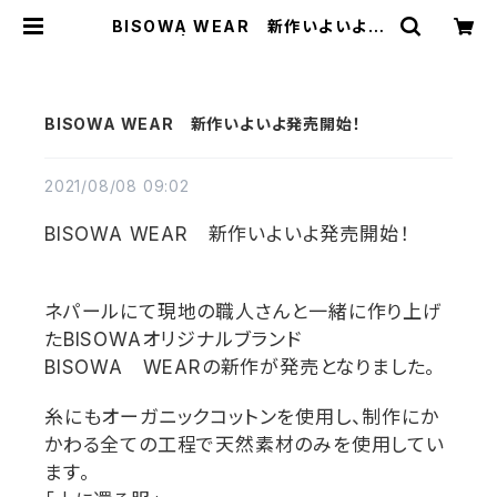
BISOWA WEAR 新作いよいよ発
売開始！ | Bisowa by ⁂Asteris
m Unity Space LLC.
BISOWA WEAR 新作いよいよ発売開始！
2021/08/08 09:02
BISOWA WEAR
新作いよいよ発売開始！
ネパールにて現地の職人さんと一緒に作り上げ
た
BISOWA
オリジナルブランド
BISOWA
WEAR
の新作が発売となりました。
糸にもオーガニックコットンを使用し、制作にか
かわる全ての工程で天然素材のみを使用してい
ます。